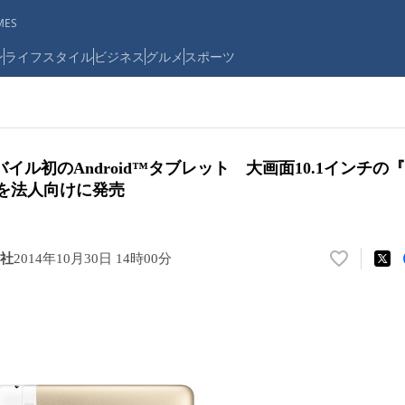
ES
ン
ライフスタイル
ビジネス
グルメ
スポーツ
ル初のAndroid™タブレット 大画面10.1インチの『Med
HW』を法人向けに発売
社
2014年10月30日 14時00分
い
い
ね
！
数
を
読
み