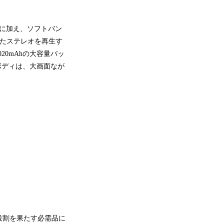
スクリーンに加え、ソフトバン
、優れたステレオを再生す
020mAhの大容量バッ
ボディは、大画面なが
役割を果たす必需品に