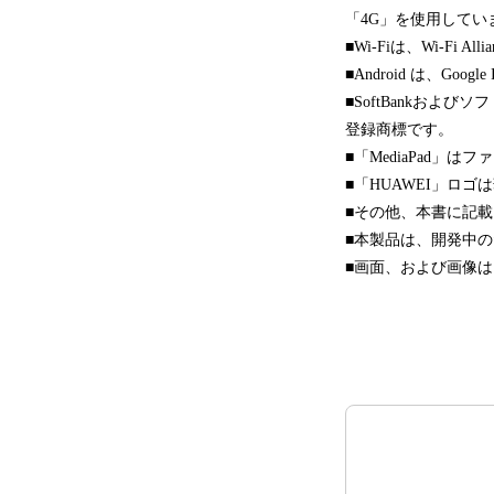
「4G」を使用してい
■Wi-Fiは、Wi-Fi A
■Android は、Goo
■SoftBankお
登録商標です。
■「MediaPad」
■「HUAWEI」ロ
■その他、本書に記
■本製品は、開発中
■画面、および画像