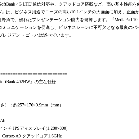
ftBank 4G LTE’通信対応や、クアッドコア搭載など、高い基本性能を備えた
ank 402HW』は、ビジネス用途でニーズの高い10.1インチの大画面に加え、
で、優れたプレゼンテーション能力を発揮します。『MediaPad 10 Link+
とのコミュニケーションを促進し、ビジネスシーンに不可欠となる最良のパ
プレジデント ゴ・ハは述べています。
============================
k+ SoftBank 402HW』の主な仕様
============================
）：約257×176×9.9mm（mm）
Ah
ンチ IPSディスプレイ(1,280×800)
10 Cortex-A9 クアッドコア1.6GHz