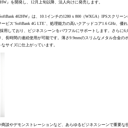
Bank 402HW』を開発し、12月上旬以降、法人向けに発売します。
ink+ SoftBank 402HW』は、10.1インチの1280 x 800（WXGA）IPS
ス‘SoftBank 4G LTE’、処理能力の高いクアッドコア1.6 GHz
al Plusを採用しており、ビジネスシーンをパワフルにサポートします。さらに6,
、長時間の連続使用が可能です。薄さ9.9mmのスリムなメタル合金の
トなサイズに仕上がっています。
や商談やデモンストレーションなど、あらゆるビジネスシーンで重要な