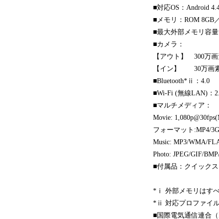
■対応OS：Android 4.
■メモリ：ROM 8GB／
■最大外部メモリ容量*ⅰ
■カメラ：
【アウト】 300万画
【イン】 30万画
■Bluetooth*ⅱ：4.0
■Wi-Fi (無線LAN)：2.4
■マルチメディア：
Movie: 1,080p@30fps
フォーマット:MP4/3GP/
Music: MP3/WMA/FL
Photo: JPEG/GIF/
■付属品：クイック
*ⅰ 外部メモリはす
*ⅱ 対応プロファイル：H
■国際電気通信連合（