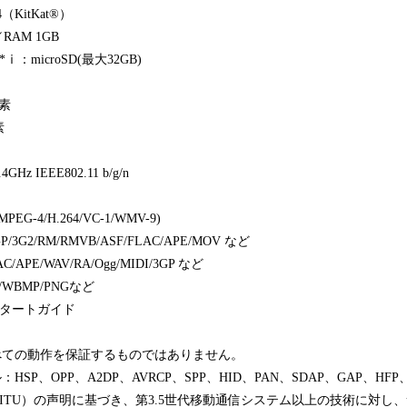
4（KitKat®）
RAM 1GB
：microSD(最大32GB)
素
素
GHz IEEE802.11 b/g/n
(MPEG-4/H.264/VC-1/WMV-9)
3G2/RM/RMVB/ASF/FLAC/APE/MOV など
AC/APE/WAV/RA/Ogg/MIDI/3GP など
BMP/WBMP/PNGなど
スタートガイド
べての動作を保証するものではありません。
SP、OPP、A2DP、AVRCP、SPP、HID、PAN、SDAP、GAP、HFP、
ITU）の声明に基づき、第3.5世代移動通信システム以上の技術に対し