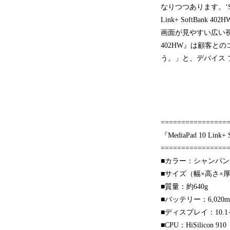
なりつつあります。‘So
Link+ SoftB
画面が見やすい広い視野角
402HW』は顧客
う。」と、デバイス 
================
『MediaPad 10 Lin
================
■カラー：シャンパン
■サイズ（幅×高さ×厚さ
■質量：約640g
■バッテリー：6,020m
■ディスプレイ：10.1イ
■CPU：HiSilicon 9