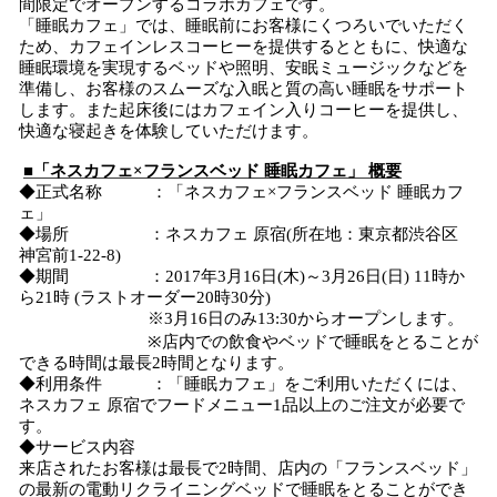
間限定でオープンするコラボカフェです。
「睡眠カフェ」では、睡眠前にお客様にくつろいでいただく
ため、カフェインレスコーヒーを提供するとともに、快適な
睡眠環境を実現するベッドや照明、安眠ミュージックなどを
準備し、お客様のスムーズな入眠と質の高い睡眠をサポート
します。また起床後にはカフェイン入りコーヒーを提供し、
快適な寝起きを体験していただけます。
■「ネスカフェ×フランスベッド 睡眠カフェ」 概要
◆正式名称 ：「ネスカフェ×フランスベッド 睡眠カフ
ェ」
◆場所 ：ネスカフェ 原宿(所在地：東京都渋谷区
神宮前1-22-8)
◆期間 ：2017年3月16日(木)～3月26日(日) 11時か
ら21時 (ラストオーダー20時30分)
※3月16日のみ13:30からオープンします。
※店内での飲食やベッドで睡眠をとることが
できる時間は最長2時間となります。
◆利用条件 ：「睡眠カフェ」をご利用いただくには、
ネスカフェ 原宿でフードメニュー1品以上のご注文が必要で
す。
◆サービス内容
来店されたお客様は最長で2時間、店内の「フランスベッド」
の最新の電動リクライニングベッドで睡眠をとることができ