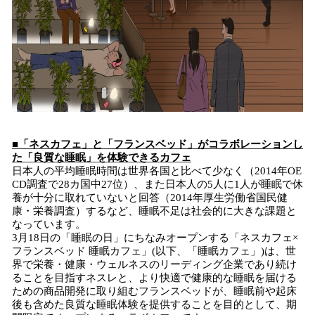
■「ネスカフェ」と「フランスベッド」がコラボレーションし
た「良質な睡眠」を体験できるカフェ
日本人の平均睡眠時間は世界各国と比べて少なく（2014年OE
CD調査で28カ国中27位）、また日本人の5人に1人が睡眠で休
養が十分に取れていないと回答（2014年厚生労働省国民健
康・栄養調査）するなど、睡眠不足は社会的に大きな課題と
なっています。
3月18日の「睡眠の日」にちなみオープンする「ネスカフェ×
フランスベッド 睡眠カフェ」(以下、「睡眠カフェ」)は、世
界で栄養・健康・ウェルネスのリーディング企業であり続け
ることを目指すネスレと、より快適で健康的な睡眠を届ける
ための商品開発に取り組むフランスベッドが、睡眠前や起床
後も含めた良質な睡眠体験を提供することを目的として、期