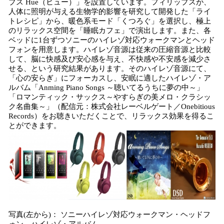
プス Hue（ヒュー）」を設置しています。フィリップスが、
人体に照明が与える生物学的影響を研究して開発した「ライ
トレシピ」から、暖色系モード「くつろぐ」を選択し、極上
のリラックス空間を「睡眠カフェ」で演出します。また、各
ベッドに1台ずつソニーのハイレゾ対応ウォークマンとヘッド
フォンを用意します。ハイレゾ音源は従来の圧縮音源と比較
して、脳に快感及び安心感を与え、不快感や不安感を減少さ
せる、という研究結果があります。そのハイレゾ音源にて、
「心の安らぎ」にフォーカスし、安眠に適したハイレゾ・ア
ルバム「Anming Piano Songs ～聴いてるうちに夢の中～」
「ロマンティック・サックス～やすらぎの美メロ・クラシッ
ク名曲集～」（配信元：株式会社レーベルゲート／Onebitious
Records）をお聴きいただくことで、リラックス効果を得るこ
とができます。
写真(左から)： ソニーハイレゾ対応ウォークマン・ヘッドフ