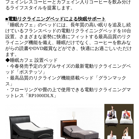
フェインレスコーヒーとカフェイン入りコーヒーを飲み分け
るライフスタイルを提案します。
■電動リクライニングベッドによる快眠サポート
「睡眠カフェ」のベッドには、長年質の高い眠りを追及し続
けているフランスベッドの電動リクライニングベッドを10台
設置。さまざまな姿勢に快適にフィットする最高品質のリク
ライニング機能を備え、睡眠だけでなく、コーヒーを飲みな
がらの読書やDVD鑑賞などができ、快適にお過ごしいただけ
ます。
◆睡眠カフェ 設置ベッド
・今春発売予定のダブルサイズの最新電動リクライニングベ
ッド「ボステッソ」
・最高品質のリクライング機能搭載ベッド「グランマック
ス」
・フローリングや畳の上で使用できる電動リクライニングマ
ットレス「RP1000DLX」