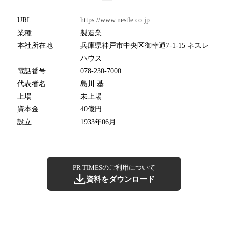
URL
https://www.nestle.co.jp
業種
製造業
本社所在地
兵庫県神戸市中央区御幸通7-1-15 ネスレ
ハウス
電話番号
078-230-7000
代表者名
島川 基
上場
未上場
資本金
40億円
設立
1933年06月
PR TIMESのご利用について
資料をダウンロード