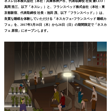
！
ネスレ日本株式会社（本社：兵庫県神戸市、代表取締役 社長 兼CEO：
数
高岡 浩三、以下「ネスレ」）と、フランスベッド株式会社（本社：東
を
京都新宿、代表取締役 社長：池田 茂、以下「フランスベッド」）は、
読
良質な睡眠を体験していただける「ネスカフェ×フランスベッド 睡眠カ
み
フェ」を、2017年3月16日（木）から26日（日）の期間限定で「ネスカ
込
フェ 原宿」にオープンします。
み
中
で
す