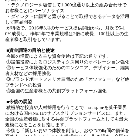
・テクノロジーを駆使して1,000億通り以上の組み合わせで
お客様ごとにパーソナライズ
・ダイレクトに顧客と繋がることで取得できるデータを活用
して商品開発
が特徴で、2016年3月のサービス提供開始から、月次で5-1
0%成長し、昨年1年で事業規模は2倍に成長、100社以上の生
産者様と取引をしています。
■資金調達の目的と使途
今回の増資による主な資金使途は下記の通りです。
①設備投資によるロジスティクス周りのオペレーション強化
②サービス体験強化のためのエンジニア、デザイナー、編集
者人材などの採用強化
③ブランドポートフォリオ展開のため「オツマミー」など他
ブランドへの投資
④全国の生産者様との共創プラットフォーム強化
■今後の展望
積極的な投資や人材採用を行うことで、snaq.meを菓子業界
における国内No.1のサブスクリプションサービスに、また、
全国の生産者様に対する共創プラットフォームとしても最大
規模になることを目指します。
今後も「新しいおやつ体験を創造し、おやつの時間の価値を