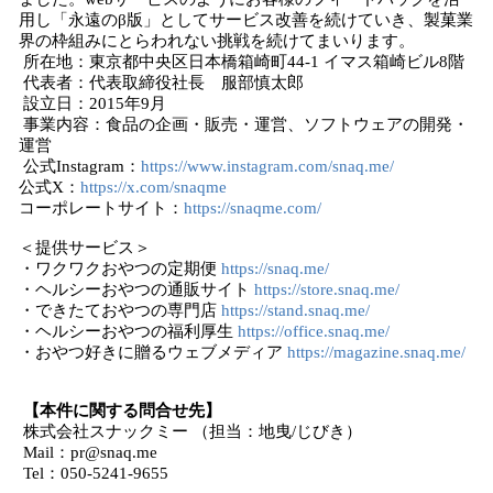
用し「永遠のβ版」としてサービス改善を続けていき、製菓業
界の枠組みにとらわれない挑戦を続けてまいります。
所在地：東京都中央区日本橋箱崎町44-1 イマス箱崎ビル8階
代表者：代表取締役社長 服部慎太郎
設立日：2015年9月
事業内容：食品の企画・販売・運営、ソフトウェアの開発・
運営
公式Instagram：
https://www.instagram.com/snaq.me/
公式X：
https://x.com/snaqme
コーポレートサイト：
https://snaqme.com/
＜提供サービス＞
・ワクワクおやつの定期便
https://snaq.me/
・ヘルシーおやつの通販サイト
https://store.snaq.me/
・できたておやつの専門店
https://stand.snaq.me/
・ヘルシーおやつの福利厚生
https://office.snaq.me/
・おやつ好きに贈るウェブメディア
https://magazine.snaq.me/
【本件に関する問合せ先】
株式会社スナックミー （担当：地曳/じびき）
Mail：pr@snaq.me
Tel：050-5241-9655