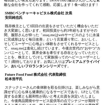
毎回新しい発見もあります。DeNA OBの服部さんがこんな素
敵な会社を作ってくれて感動。応援します！食べ続けます！
SMBCベンチャーキャピタル株式会社 次長
安田純也氏
既存株主として3回目の出資をさせていただく機会をいただ
き大変嬉しく思います。初回投資から約3年経ちますがその
間、服部さんが仰った「snaq.meはwebサービスのように永遠
に完成形はなく毎日改善」という言葉通り常に、おいしく、
そしてユーザーに心地よい体験をさせてくれるサービスとし
て、snaq.meは進化し続けています。今後次世代の”おやつ”カ
ンパニーとして、業界全体を牽引する存在となっていただく
ことを、株主として(そして家族揃ってのヘビーユーザーとし
て！)期待しております。お気に入りは
プレミアムドライパイ
ン
、
おいしいフロランタンシリーズ
です。
Future Food Fund 株式会社 代表取締役
松本浩平氏
スナックミーさんの食体験を彩る仕掛けは、楽しみながら意
識せずに心も体も健康的になるサービスであり、LPとして出
資する企業とも親和性が高いと考え出資を決定いたしまし
た。今後商品開発やサービス提供等の点でシナジーが期待で