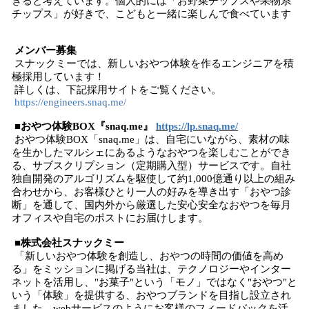
きると考えています。個人的には「お野菜チップスや果物系
チップス」が好きで、こどもと一緒に楽しんで食べています
メンバー募集
スナックミーでは、新しいおやつ体験を作るエンジニアを積
極採用しています！
詳しくは、下記採用サイトをご覧ください。
https://engineers.snaq.me/
■
おやつ体験BOX『snaq.me』
https://lp.snaq.me/
おやつ体験BOX「snaq.me」は、自宅にいながら、素材の味
を生かしたマルシェにあるようなおやつを楽しむことができ
る、サブスクリプション（定期購入型）サービスです。自社
独自開発のアルゴリズムを駆使して約1,000億通り以上の組み
合わせから、お客様ひとり一人の好みを導き出す「おやつ診
断」を通して、国内外から厳選した安心安全なおやつを毎月
オフィスや自宅のポストにお届けします。
■
株式会社スナックミー
「新しいおやつ体験を創造し、おやつの時間の価値を高め
る」をミッションに掲げる当社は、テクノロジーやインター
ネットを活用し、"お菓子"という「モノ」ではなく"おやつ"と
いう「体験」を提供する、おやつブランドを目指し設立され
ました。webサービスのようにお客様のフィードバックを活