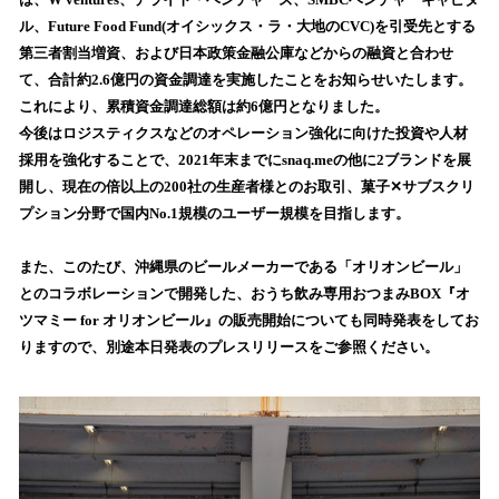
を
ル、Future Food Fund(オイシックス・ラ・大地のCVC)を引受先とする
読
第三者割当増資、および日本政策金融公庫などからの融資と合わせ
み
て、合計約2.6億円の資金調達を実施したことをお知らせいたします。
込
これにより、累積資金調達総額は約6億円となりました。
み
今後はロジスティクスなどのオペレーション強化に向けた投資や人材
中
で
採用を強化することで、2021年末までにsnaq.meの他に2ブランドを展
す
開し、現在の倍以上の200社の生産者様とのお取引、菓子✕サブスクリ
プション分野で国内No.1規模のユーザー規模を目指します。
また、このたび、沖縄県のビールメーカーである「オリオンビール」
とのコラボレーションで開発した、おうち飲み専用おつまみBOX『オ
ツマミー for オリオンビール』の販売開始についても同時発表をしてお
りますので、別途本日発表のプレスリリースをご参照ください。