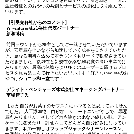
高める」というミッションを達成すべく、引き続き、全国の
生産者様とのおやつの共創とサービスの強化に取り組んでま
いります。
【引受先各社からのコメント】
W ventures株式会社 代表パートナー
新和博氏
前回ラウンドから株主としてご一緒させていただいています
が、安定感を伴いながら加速していく成長を見させていただ
き、更なる期待を込めて本ラウンドもリードで投資させてい
ただきました。複雑性と新規性が絡む難易度の高い事業では
ありますが、最高の体験をより多くのユーザーに届けるプロ
セスを私も楽しんで行きたいと思います！好きなsnaq.meのお
やつは
ショコラ和三盆
です！
デライト・ベンチャーズ株式会社 マネージングパートナー
南場智子氏
まさか自分がお菓子のサブスクにハマるとは思っていません
でした。 人工添加物、白砂糖、ショートニングなしで、罪悪
感もありません。そしてどれも飽きの来ない優しい味。アン
ケートに答えたり、評価をしてどんどん自分好みになってい
きます。私の一押しは
フラップジャックシナモンレーズン
。