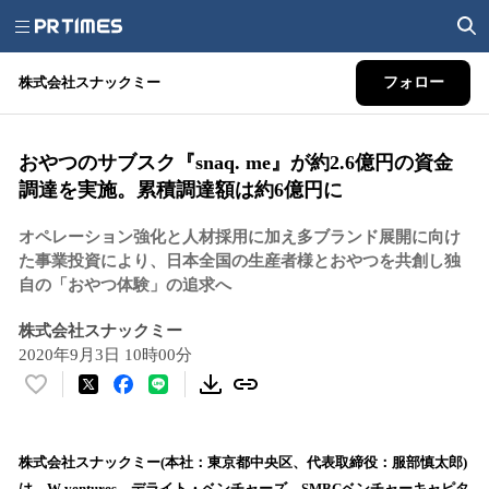
株式会社スナックミー
フォロー
おやつのサブスク『snaq. me』が約2.6億円の資金
調達を実施。累積調達額は約6億円に
オペレーション強化と人材採用に加え多ブランド展開に向け
た事業投資により、日本全国の生産者様とおやつを共創し独
自の「おやつ体験」の追求へ
株式会社スナックミー
2020年9月3日 10時00分
い
い
ね
！
株式会社スナックミー(本社：東京都中央区、代表取締役：服部慎太郎)
数
は、W ventures、デライト・ベンチャーズ、SMBCベンチャーキャピタ