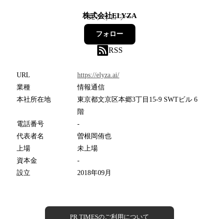
株式会社ELYZA
32
フォロワー
フォロー
RSS
URL
https://elyza.ai/
業種
情報通信
本社所在地
東京都文京区本郷3丁目15-9 SWTビル 6
階
電話番号
-
代表者名
曽根岡侑也
上場
未上場
資本金
-
設立
2018年09月
PR TIMESのご利用について