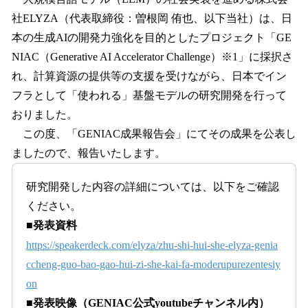
数
社ELYZA（代表取締役：曽根岡 侑也、以下当社）は、日
を
本の生成AIの開発力強化を目的としたプロジェクト「GE
読
み
NIAC（Generative AI Accelerator Challenge）※1」に採択さ
込
れ、計算資源の提供等の支援を受けながら、日本でイン
み
フラとして「使われる」基盤モデルの研究開発を行って
中
で
おりました。
す
この度、「GENIAC成果報告会」にてその成果を公表し
ましたので、報告いたします。
研究開発した内容の詳細については、以下をご確認
ください。
■発表資料
https://speakerdeck.com/elyza/zhu-shi-hui-she-elyza-genia
ccheng-guo-bao-gao-hui-zi-she-kai-fa-moderupurezentesiy
on
■発表映像（GENIAC公式youtubeチャンネル内）