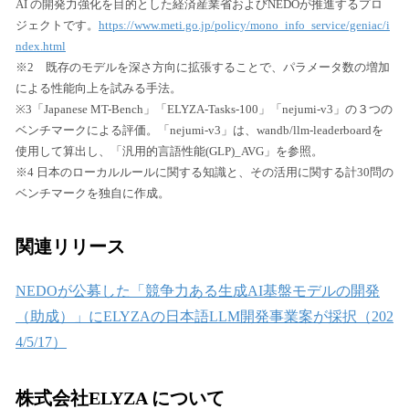
AI の開発力強化を目的とした経済産業省およびNEDOが推進するプロ
ジェクトです。
https://www.meti.go.jp/policy/mono_info_service/geniac/i
ndex.html
※2 既存のモデルを深さ方向に拡張することで、パラメータ数の増加
による性能向上を試みる手法。
※3「Japanese MT-Bench」「ELYZA-Tasks-100」「nejumi-v3」の３つの
ベンチマークによる評価。「nejumi-v3」は、wandb/llm-leaderboardを
使用して算出し、「汎用的言語性能(GLP)_AVG」を参照。
※4 日本のローカルルールに関する知識と、その活用に関する計30問の
ベンチマークを独自に作成。
関連リリース
NEDOが公募した「競争力ある生成AI基盤モデルの開発
（助成）」にELYZAの日本語LLM開発事業案が採択（202
4/5/17）
株式会社ELYZA について