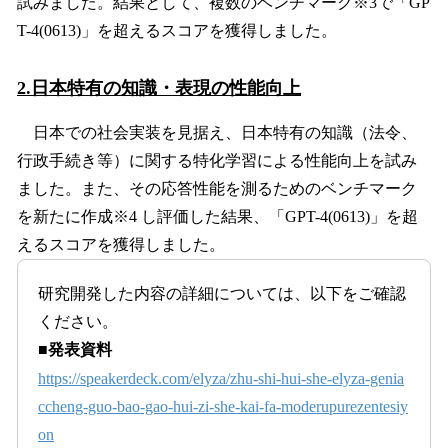
試みました。結果として、複数のベンチマーク※3で「GP
T-4(0613)」を超えるスコアを獲得しました。
2.日本特有の知識・表現の性能向上
日本での社会実装を見据え、日本特有の知識（法令、
行政手続き等）に関する特化学習による性能向上を試み
ました。また、その応答性能を測るためのベンチマーク
を新たに作成※4 し評価した結果、「GPT-4(0613)」を超
えるスコアを獲得しました。
研究開発した内容の詳細については、以下をご確認
ください。
■発表資料
https://speakerdeck.com/elyza/zhu-shi-hui-she-elyza-genia
ccheng-guo-bao-gao-hui-zi-she-kai-fa-moderupurezentesiy
on