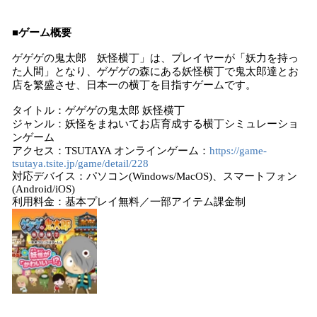
■ゲーム概要
ゲゲゲの鬼太郎 妖怪横丁」は、プレイヤーが「妖力を持っ
た人間」となり、ゲゲゲの森にある妖怪横丁で鬼太郎達とお
店を繁盛させ、日本一の横丁を目指すゲームです。
タイトル：ゲゲゲの鬼太郎 妖怪横丁
ジャンル：妖怪をまねいてお店育成する横丁シミュレーショ
ンゲーム
アクセス：TSUTAYA オンラインゲーム：
https://game-
tsutaya.tsite.jp/game/detail/228
対応デバイス：パソコン(Windows/MacOS)、スマートフォン
(Android/iOS)
利用料金：基本プレイ無料／一部アイテム課金制