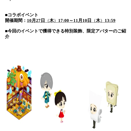
■
コラボイベント
開催期間：
1
0
月
27
日
（
木
）
17
:00
～
11
月
10
日
（
木
）
1
3
:
59
■今回のイベントで獲得できる
特別装飾、
限定アバターのご紹
介