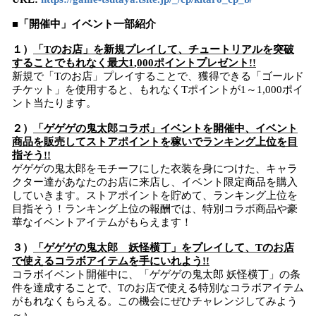
■「
開催中
」
イベント
一部紹介
１）
「Tの
お店
」
を
新規
プレイ
して
、チュートリアルを突破
することでもれなく最大1
,
000ポイントプレゼント!!
新規で「Tのお店」プレイすることで、獲得できる「ゴールド
チケット」を使用すると、もれなくTポイントが1～1,000ポイ
ント当たります。
２）
「
ゲゲゲの鬼太郎コラボ」イベント
を
開催中、イベント
商品を販売してストアポイントを稼いでランキング上位
を目
指そう!
!
ゲゲゲの鬼太郎をモチーフにした衣装を身につけた、キャラ
クター達があなたのお店に来店し、イベント限定商品を購入
していきます。ストアポイントを貯めて、ランキング上位を
目指そう！ランキング上位の報酬では、特別コラボ商品や豪
華なイベントアイテムがもらえます！
３）
「
ゲゲゲの鬼太郎 妖怪横丁」をプレイして、Tのお店
で使えるコラボアイテムを手にいれよう!
!
コラボイベント開催中に、「ゲゲゲの鬼太郎 妖怪横丁」の条
件を達成することで、Tのお店で使える特別なコラボアイテム
がもれなくもらえる。この機会にぜひチャレンジしてみよう
～♪