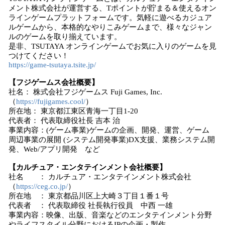
メント株式会社が運営する、Tポイントが貯まる＆使えるオン
ラインゲームプラットフォームです。気軽に遊べるカジュア
ルゲームから、本格的なやりこみゲームまで、様々なジャン
ルのゲームを取り揃えています。
是非、TSUTAYA オンラインゲームでお気に入りのゲームを見
つけてください！
https://game-tsutaya.tsite.jp/
【フジゲームス会社概要】
社名： 株式会社フジゲームス Fuji Games, Inc.
（
https://fujigames.cool/
）
所在地： 東京都江東区青海一丁目1-20
代表者： 代表取締役社長 吉本 治
事業内容：(ゲーム事業)ゲームの企画、開発、運営、ゲーム
周辺事業の展開 (システム開発事業)DX支援、業務システム開
発、Web/アプリ開発 など
【カルチュア・エンタテインメント会社概要】
社名 ： カルチュア・エンタテインメント株式会社
（
https://ceg.co.jp/
）
所在地 ： 東京都品川区上大崎３丁目１番１号
代表者 ： 代表取締役 社長執行役員 中西 一雄
事業内容：映像、出版、音楽などのエンタテインメント分野
やライフスタイル分野におけるIPの企画・製作