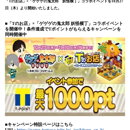
「Tのお店」×「ゲゲゲの鬼太郎 妖怪横丁」コラボイベントを10月27
み
日（木）より開始いたしました。
込
み
中
■
「
T
の
お店
」
×「ゲゲゲの鬼太郎 妖怪横丁」コラボイベント
で
を
開催中
！
条件達成でT
ポイントがもらえる
キャンペー
ン
を
同時
開催
中
す
■キャンペーン特設ページはこちら
URL:
https://game-tsutaya.tsite.jp/_/cp/kitaro_cp_b/