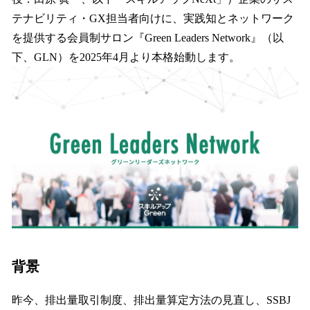
を
テナビリティ・GX担当者向けに、実践知とネットワーク
読
み
を提供する会員制サロン『Green Leaders Network』（以
込
下、GLN）を2025年4月より本格始動します。
み
中
で
す
背景
昨今、排出量取引制度、排出量算定方法の見直し、SSBJ