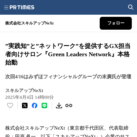
株式会社スキルアップNeXt
フォロー
”実践知”と”ネットワーク”を提供するGX担当
者向けサロン『Green Leaders Network』本格
始動
次回4/16はみずほフィナンシャルグループの末廣氏が登壇
スキルアップNeXt
2025年4月4日 14時00分
い
い
ね
！
株式会社スキルアップNeXt（東京都千代田区、代表取締
数
役：田原 眞一、以下「スキルアップNeXt」）企業のサス