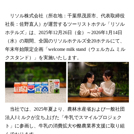
い
ね
！
リソル株式会社（所在地：千葉県茂原市、代表取締役
数
社長：佐野直人）が運営するツーリストホテル「リソル
を
ホテルズ」は、2025年12月26日（金）～2026年1月14日
読
み
（水）の期間、全国のリソルホテルズ全20ホテルにて、
込
年末年始限定企画「welcome milk stand（ウェルカム ミル
み
クスタンド）」を実施いたします。
中
で
す
当社では、2025年夏より、農林水産省および一般社団
法人Jミルクが立ち上げた「牛乳でスマイルプロジェク
ト」に参画し、牛乳の消費拡大や酪農業界支援に取り組