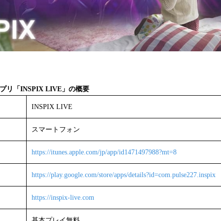
プリ
「
INSPIX LIVE
」
の
概要
INSPIX LIVE
スマートフォン
https://itunes.apple.com/jp/app/id1471497988?mt=8
https://play.google.com/store/apps/details?id=com.pulse227.inspix
https://inspix-live.com
基本プレイ無料