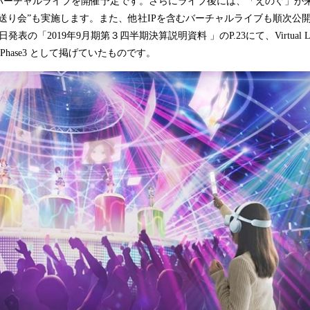
バーチャルライブを開催予定です。さらにライブ後には、「えのぐ」が
み
送り会”も実施します。また、他社IPを含むバーチャルライブも順次公
込
発表の「2019年9月期第３四半期決算説明資料 」のP.23にて、Virtual Li
み
X｣の Phase3 として掲げていたものです。
中
で
す