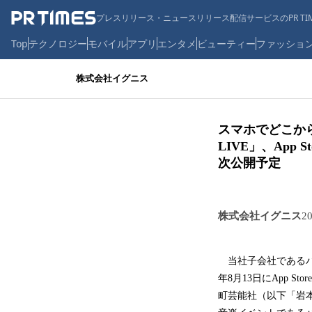
プレスリリース・ニュースリリース配信サービスのPR TIM
Top
テクノロジー
モバイル
アプリ
エンタメ
ビューティー
ファッショ
株式会社イグニス
スマホでどこから
LIVE」、App 
次公開予定
株式会社イグニス
2
当社子会社であるパル
年8月13日にApp S
町芸能社（以下「岩