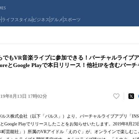
ES
ン
ライフスタイル
ビジネス
グルメ
スポーツ
でもVR音楽ライブに参加できる！バーチャルライブアプリ
StoreとGoogle Playで本日リリース！他社IPを含むバ
019年8月13日 17時02分
い
い
ね
ス株式会社（以下「パルス」）より、バーチャルライブアプリ「INSPIX 
！
toreとGoogle Playでリリースしたことをお知らせいたします。2019年8
数
を
本町芸能社」）所属のVRアイドル「えのぐ」が、オンラインで楽しむこ
読