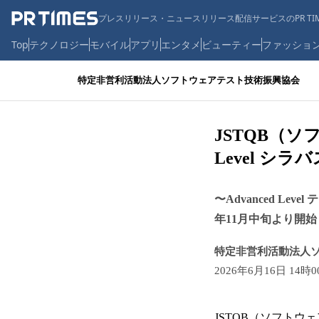
プレスリリース・ニュースリリース配信サービスのPR TIM
Top
テクノロジー
モバイル
アプリ
エンタメ
ビューティー
ファッショ
特定非営利活動法人ソフトウェアテスト技術振興協会
JSTQB（ソ
Level シラ
〜Advanced L
年11月中旬より開
特定非営利活動法人
2026年6月16日 14時
JSTQB（ソフトウェア