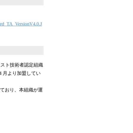
nced_TA_VersionV4.0.J
テスト技術者認定組織
005 年 4 月より加盟してい
っており、本組織が運