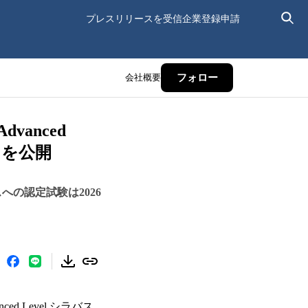
プレスリリースを受信
企業登録申請
会社概要
フォロー
anced
0 を公開
スへの認定試験は2026
d Level シラバス