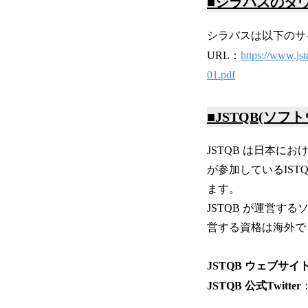
■シラバスのダ
シラバスは以下のサ
URL：
https://www.j
01.pdf
■JSTQB(ソ
JSTQB は日本
が参加しているISTQB（Int
ます。
JSTQB が運営す
営する資格は海外で
JSTQB ウェブサイ
JSTQB 公式Twitter