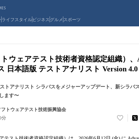
ES
ン
ライフスタイル
ビジネス
グルメ
スポーツ
フトウェアテスト技術者資格認定組織）、Adv
バス 日本語版 テストアナリスト Version 4.
evel テストアナリスト シラバスをメジャーアップデート、新シラバ
始します〜
ソフトウェアテスト技術振興協会
00分
い
い
ね
テスト技術者資格認定組織）は、2026年6月12日 (金) に Advance