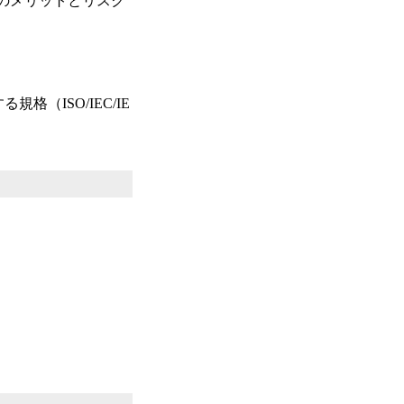
のメリットとリスク
格（ISO/IEC/IE