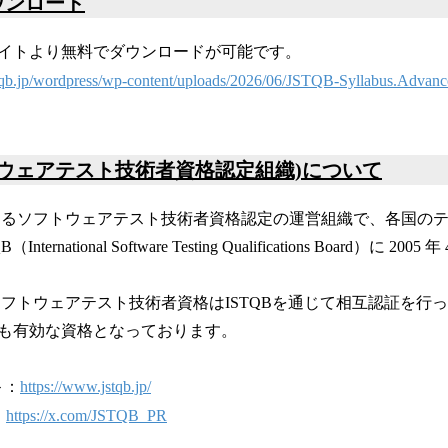
ウンロード
イトより無料でダウンロードが可能です。
stqb.jp/wordpress/wp-content/uploads/2026/06/JSTQB-Syllabus.Adva
フトウェアテスト技術者資格認定組織)について
におけるソフトウェアテスト技術者資格認定の運営組織で、各国の
ernational Software Testing Qualifications Board）に 2
るソフトウェアテスト技術者資格はISTQBを通じて相互認証を行
も有効な資格となっております。
ト
：
https://www.jstqb.jp/
：
https://x.com/JSTQB_PR