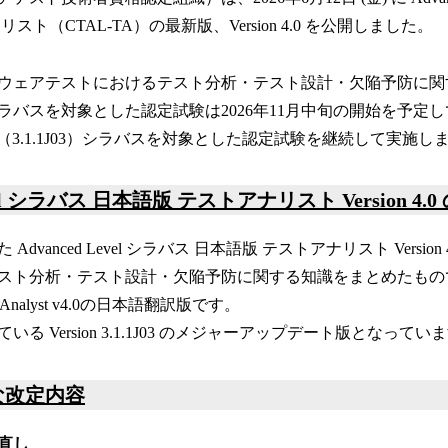
！
数
スト（CTAL-TA）の最新版、Version 4.0 を公開しました。
を
読
ウェアテストにおけるテスト分析・テスト設計・欠陥予防に関
み
込
ラバスを対象とした認定試験は2026年11月中旬の開始を予定
み
 3.0（3.1.1J03）シラバスを対象とした認定試験を継続して実施し
中
で
す
evel シラバス 日本語版 テストアナリスト Version 4.
Advanced Level シラバス 日本語版 テストアナリスト Versio
ト分析・テスト設計・欠陥予防に関する知識をまとめたもので、IST
 Test Analyst v4.0の日本語翻訳版です。
いる Version 3.1.1J03 のメジャーアップデート版となってい
な改定内容
直し