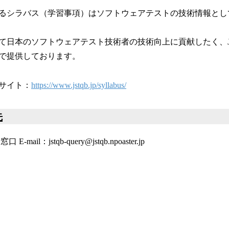
ているシラバス（学習事項）はソフトウェアテストの技術情報と
て日本のソフトウェアテスト技術者の技術向上に貢献したく、J
で提供しております。
サイト：
https://www.jstqb.jp/syllabus/
先
mail：jstqb-query@jstqb.npoaster.jp