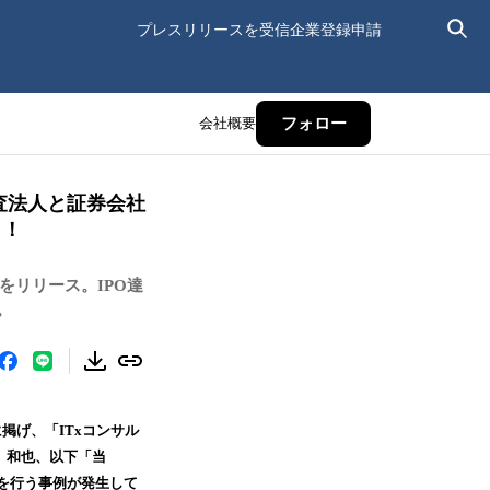
プレスリリースを受信
企業登録申請
会社概要
フォロー
査法人と証券会社
ト！
をリリース。IPO達
。
掲げ、「ITxコンサル
田 和也、以下「当
理を行う事例が発生して