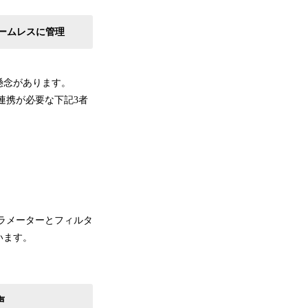
ームレスに管理
懸念があります。
連携が必要な下記3者
パラメーターとフィルタ
います。
声