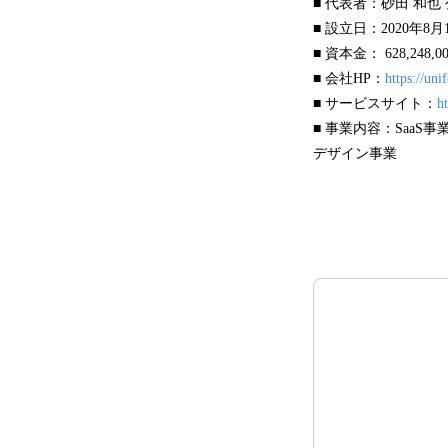
■ 代表者：砂田 和也
■ 設立日：2020年8月
■ 資本金： 628,24
■ 会社HP：
https://uni
■ サービスサイト：
h
■ 事業内容：Saa
デザイン事業