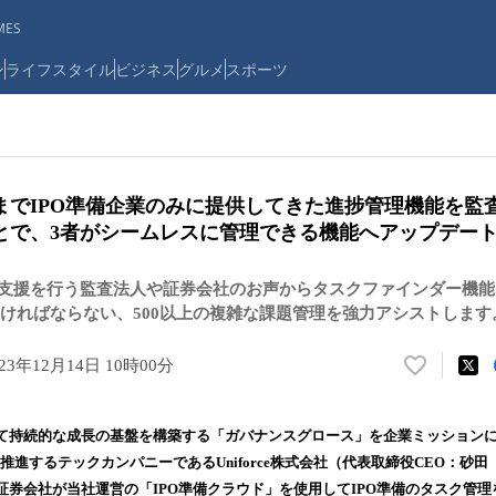
ES
ン
ライフスタイル
ビジネス
グルメ
スポーツ
までIPO準備企業のみに提供してきた進捗管理機能を監
とで、3者がシームレスに管理できる機能へアップデー
O支援を行う監査法人や証券会社のお声からタスクファインダー機能
ければならない、500以上の複雑な課題管理を強力アシストします
023年12月14日 10時00分
い
い
ね
て持続的な成長の基盤を構築する「ガバナンスグロース」を企業ミッションに
！
推進するテックカンパニーであるUniforce株式会社（代表取締役CEO：砂
数
証券会社が当社運営の「IPO準備クラウド」を使用してIPO準備のタスク管
を