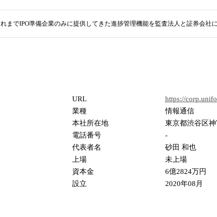
れまでIPO準備企業のみに提供してきた進捗管理機能を監査法人と証券会社
URL
https://corp.unifo
業種
情報通信
本社所在地
東京都渋谷区神宮
電話番号
-
代表者名
砂田 和也
上場
未上場
資本金
6億2824万円
設立
2020年08月