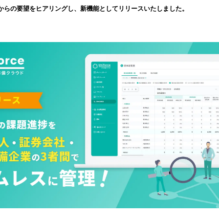
読
からの要望をヒアリングし、新機能としてリリースいたしました。
み
込
み
中
で
す