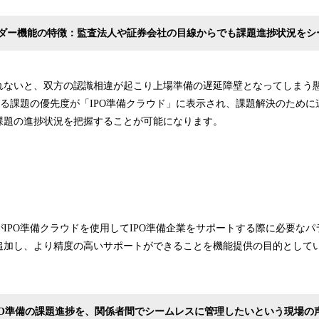
ダー機能の特徴：監査法人や証券会社の目線からでも課題進捗状況をシ
れないと、双方の認識相違が起こり上場準備の遅延障壁となってしまう
ける課題の優先度が「IPO準備クラウド」に表示され、課題解決のために
課題の進捗状況を把握することが可能になります。
IPO準備クラウドを使用してIPO準備企業をサポートする際に必要な
追加し、より精度の高いサポートができることを機能提供の目的として
PO準備の課題進捗を、関係者間でシームレスに管理したいという現場の