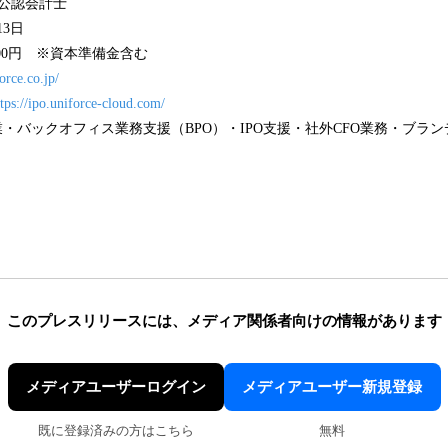
 公認会計士
13日
8,000円 ※資本準備金含む
force.co.jp/
ttps://ipo.uniforce-cloud.com/
S事業・バックオフィス業務支援（BPO）・IPO支援・社外CFO業務・ブラ
このプレスリリースには、
メディア関係者向けの情報があります
メディアユーザーログイン
メディアユーザー新規登録
既に登録済みの方はこちら
無料