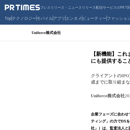
プレスリリース・ニュースリリース配信サービスのPR TIM
Top
テクノロジー
モバイル
アプリ
エンタメ
ビューティー
ファッショ
Uniforce株式会社
【新機能】これ
にも提供するこ
クライアントのIP
成までに取り組まな
Uniforce株式会社
2
企業フェーズに合わせ
ティング」の力でDXを
社」）は、監査法人と