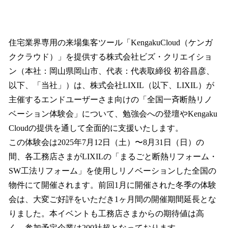
ね
！
数
を
住宅業界専⽤の来場集客ツール「KengakuCloud（ケンガ
読
み
ククラウド）」を提供する株式会社ビズ・クリエイショ
込
ン（本社：岡⼭県岡⼭市、代表：代表取締役 初⾕昌彦、
み
以下、「当社」）は、株式会社LIXIL（以下、LIXIL）が
中
で
主催するエンドユーザーさま向けの「全国一斉断熱リノ
す
ベーション体験会」について、勉強会への登壇やKengaku
Cloudの提供を通して全面的に支援いたします。
この体験会は2025年7⽉12⽇（⼟）〜8⽉31⽇（⽇）の
間、各⼯務店さまがLIXILの「まるごと断熱リフォーム・
SW⼯法リフォーム」を使⽤しリノベーションした全国の
物件にて開催されます。前回1月に開催された冬季の体験
会は、大変ご好評をいただき1ヶ月間の開催期間延長とな
りました。本イベントも工務店さまからの期待値は高
く、参加予定企業は200社超となっております。