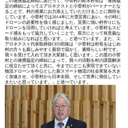
この連携協定締結にあたって、小菅村の舩木村長は「連携協
定の締結によってエアロネクストと小菅村がパートナーとな
ることで、村の発展にお力添えしていただけることに期待を
しています。小菅村では2014年に大雪災害にあい、その時に
ドローンの必要性を強く感じました。災害に強い村作りにも
ドローンを活用していければと考えています。小菅村もスピ
ード感をもって協力していくことで、双方にとって有意義な
取り組みになればと思います。」と述べています。また、エ
アロネクスト代表取締役CEO田路は「小菅村は村長をはじめ
村の方々も親しみやすく親切で温かく、素晴らしい村です。
我々を受けて入れて頂き大変嬉しく思います。この度の小菅
村との連携協定の締結によって、我々の活動を村の課題解決
に役立たせて頂くと共に、今までにどこも実現できていない
物流ドローンを中心とした新スマート物流の社会実装を大き
く加速させ、小菅村から日本全国、そして世界に発信してい
きたいと思っています。」と述べています。