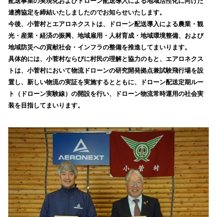
配送事業の実現化およびドローン配送導入による地域活性化に向けた
読
連携協定を締結いたしましたのでお知らせいたします。
み
今後、小菅村とエアロネクストは、ドローン配送導入による農業・観
込
光・産業・経済の振興、地域雇用・人材育成・地域環境整備、および
み
地域防災への貢献社会・インフラの整備を推進してまいります。
中
で
具体的には、小菅村ならびに村民の理解と協力のもと、エアロネクス
す
トは、小菅村において物流ドローンの研究開発拠点兼試験飛行場を設
置し、新しい物流の実証を実施するとともに、ドローン配送定期ルー
ト（ドローン実験線）の開設を行い、ドローン物流常時運用の社会実
装を目指してまいります。