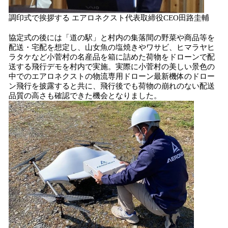
調印式で挨拶する エアロネクスト代表取締役CEO田路圭輔
協定式の後には「道の駅」と村内の集落間の野菜や商品等を
配送・宅配を想定し、山女魚の塩焼きやワサビ、ヒマラヤヒ
ラタケなど小菅村の名産品を箱に詰めた荷物をドローンで配
送する飛行デモを村内で実施。実際に小菅村の美しい景色の
中でのエアロネクストの物流専用ドローン最新機体のドロー
ン飛行を披露すると共に、飛行後でも荷物の崩れのない配送
品質の高さも確認できた機会となりました。