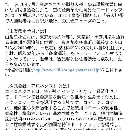
*3 2020年7月に発表された小型無人機に係る環境整備に向
けた官民協議会による「空の産業革命に向けたロードマップ
2020」で明記されている、2022年度を目標とした「有人地帯
での補助者なし目視外飛行」の実現フェーズのこと。
【山梨県小菅村とは】
山梨県小菅村は、東京から約2時間、東京都・神奈川県を流れ
る多摩川の源流部に位置し、東京都奥多摩町に隣接する人口
715人(2020年9月1日現在)、森林率95%の美しい自然に囲まれ
た村。昭和62年から「多摩源流」をキーワードとした村づく
りを行っており、近年は、観光客と移住者誘致に成功し、注
目を集めています。
*小菅村詳細は
http://www.vill.kosuge.yamanashi.jp/
をご覧下さ
い。
【株式会社エアロネクスト とは】
エアロネクストは、空が社会インフラとなり、経済化され
て、ドローンで社会課題を解決する世界を生み出すために、
テクノロジーで空を設計する会社です。コアテクノロジー
は、機体重心を最適化することで産業用ドローンの安定性、
効率性、機動性といった基本性能を向上させる、独自の構造
設計技術4D GRAVITY®︎。この4D GRAVITY®︎を産業用ドロー
ンに標準搭載するため強固な特許ポートフォリオを構成し、