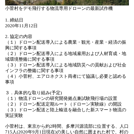
小菅村をデモ飛行する物流専用ドローンの最新試作機
1. 締結日
2020年11月12日
2. 協定の内容
（１）ドローン配送導入による農業・観光・産業・経済の振
興に関する事項
（２）ドローン配送導入による地域雇用および人材育成・地
域環境整備に関する事項
（３）ドローン配送導入による地域防災への貢献および社会
インフラの整備に関する事項
（４）小菅村、エアロネクスト両者にて協議し必要と認める
事項
３．具体的な取り組み(予定)
（１）物流ドローンの研究開発拠点兼試験飛行場の設置
（２）ドローン配送定期ルート（ドローン実験線）の開設
（３）ドローン配送と陸上輸送を融合した新スマート物流の
実証実験
小菅村は、東京から約2時間、多摩川源流部に位置する、人口
715人(2020年9月1日現在)の美しい自然に囲まれた村で、村の