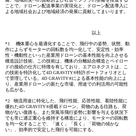
備、地域防災への貢献および社会インフラの整備を推進する
ことで、ドローン配送事業の実現化と、ドローン配送導入に
よる地域社会および地域経済の発展に貢献してまいります。
以上
*1 機体重心を最適化することで、飛行中の姿勢、状態、動
作によらずモーターの回転数を均一化して、安定性・効率
性・機動性といった産業用ドローンの基本性能を向上させる
構造設計技術。この技術は、機体の分離結合構造とペイロー
ドの接続の仕方に特徴を有しており、エアロネクストは、こ
の技術を特許化して4D GRAVITY®特許ポートフォリオとし
て管理している。4D GRAVITY®による基本性能の向上によ
り、産業用ドローンの新たな市場、用途での利活用の可能性
も広がる。
*2 物流用途に特化した、飛行性能、応答性能、着陸性能に
優れた4D GRAVITY®搭載ドローン。荷物のある往路も、荷
物がない復路も、また突風等飛行姿勢に影響を与える状況下
でも常に適正重心を維持する構造により、モーターの回転数
を均一化することで、「速く」「長く」「荷物の傾かな
い」、効率的で安定した飛行を可能にする。