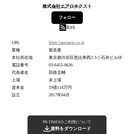
株式会社エアロネクスト
41
フォロワー
フォロー
RSS
URL
https://aeronext.co.jp
業種
製造業
本社所在地
東京都渋谷区恵比寿西2-3-5 石井ビル6F
電話番号
03-6455-0626
代表者名
田路圭輔
上場
未上場
資本金
19億114万円
設立
2017年04月
PR TIMESのご利用について
資料をダウンロード