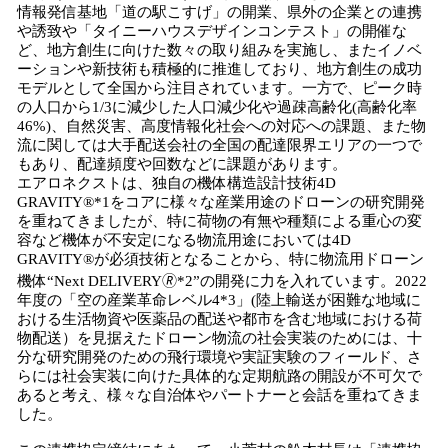
情報発信基地「道の駅こすげ」の開業、県外の企業との連携
や誘致や「タイニーハウスデザインコンテスト」の開催な
ど、地方創生に向けた数々の取り組みを実施し、またイノベ
ーションや新技術も積極的に推進しており、地方創生の成功
モデルとして全国から注目されています。一方で、ピーク時
の人口から1/3に減少した人口減少化や過疎高齢化(高齢化率
46%)、自然災害、高度情報化社会への対応への課題、また物
流に関しては大手配送会社の全国の配達限界エリアの一つで
もあり、配達頻度や回数などに課題があります。
エアロネクストは、独自の機体構造設計技術4D
GRAVITY®*1をコアに様々な産業用途のドローンの研究開発
を重ねてきましたが、特に荷物の有無や種類による重心の変
容など機体が不安定になる物流用途においては4D
GRAVITY®︎が必須技術となることから、特に物流用ドローン
機体“Next DELIVERY🄬*2”の開発に力を入れています。2022
年度の「空の産業革命レベル4*3」(陸上輸送が困難な地域に
おける生活物資や医薬品の配送や都市を含む地域における荷
物配送）を見据えたドローン物流の社会実装のためには、十
分な研究開発のための飛行環境や実証実験のフィールド、さ
らには社会実装に向けた具体的な定期航路の開設が不可欠で
あると考え、様々な自治体やパートナーと会話を重ねてきま
した。