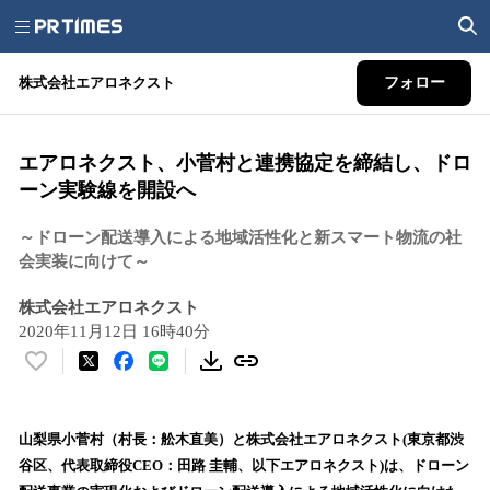
株式会社エアロネクスト
フォロー
エアロネクスト、小菅村と連携協定を締結し、ドロ
ーン実験線を開設へ
～ドローン配送導入による地域活性化と新スマート物流の社
会実装に向けて～
株式会社エアロネクスト
2020年11月12日 16時40分
い
い
ね
！
山梨県小菅村（村長：舩木直美）と株式会社エアロネクスト(東京都渋
数
谷区、代表取締役CEO：田路 圭輔、以下エアロネクスト)は、ドローン
を