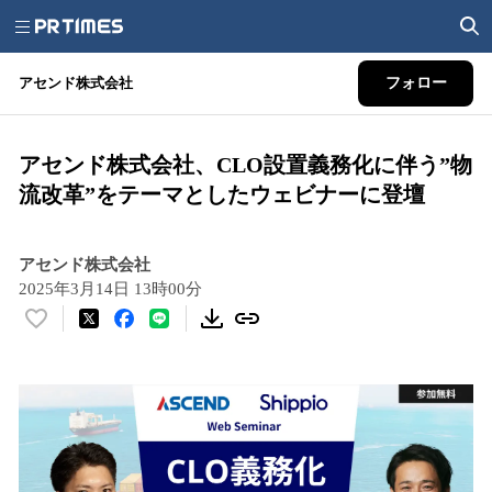
アセンド株式会社
フォロー
アセンド株式会社、CLO設置義務化に伴う”物
流改革”をテーマとしたウェビナーに登壇
アセンド株式会社
2025年3月14日 13時00分
い
い
ね
！
数
を
読
み