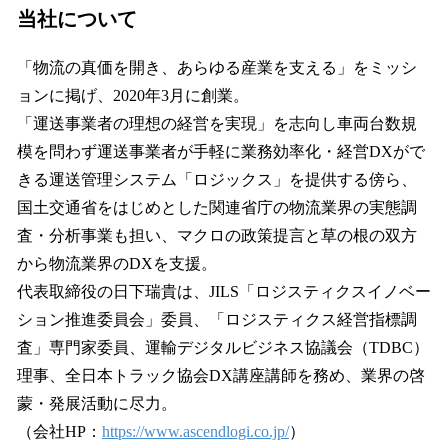
当社について
「物流の真価を開き、あらゆる産業を支える」をミッシ
ョンに掲げ、2020年3月に創業。
「運送事業者の理想の経営を実現」を志向し車両台数規
模を問わず運送事業者が手軽に業務効率化・経営DXがで
きる運送管理システム「ロジックス」を提供する傍ら、
国土交通省をはじめとした関連省庁の物流業界の実態調
査・分析事業も担い、マクロの政策提言と草の根の双方
から物流業界のDXを支援。
代表取締役の日下瑞貴は、JILS「ロジスティクスイノベー
ション推進委員会」委員、「ロジスティクス経営指標調
査」専門家委員、運輸デジタルビジネス協議会（TDBC）
理事、全日本トラック協会DX講座講師を務め、業界の啓
蒙・発展活動に尽力。
（会社HP：
https://www.ascendlogi.co.jp/
）