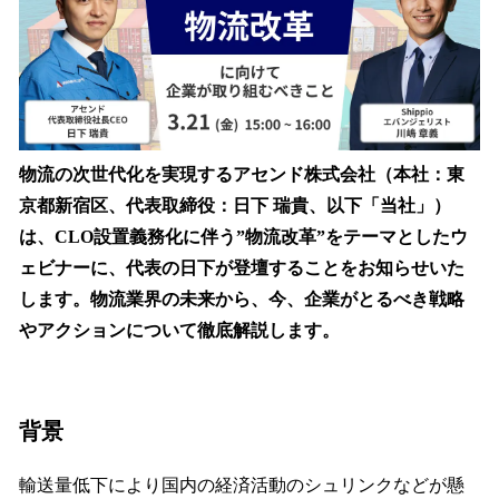
込
み
中
で
す
物流の次世代化を実現するアセンド株式会社（本社：東
京都新宿区、代表取締役：日下 瑞貴、以下「当社」）
は、CLO設置義務化に伴う”物流改革”をテーマとしたウ
ェビナーに、代表の日下が登壇することをお知らせいた
します。物流業界の未来から、今、企業がとるべき戦略
やアクションについて徹底解説します。
背景
輸送量低下により国内の経済活動のシュリンクなどが懸