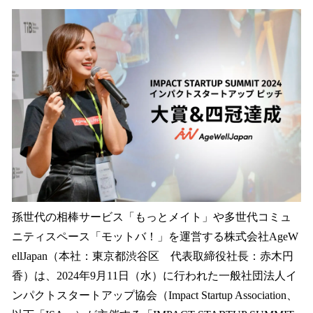
ね
！
数
を
読
み
込
み
中
で
す
孫世代の相棒サービス「もっとメイト」や多世代コミュ
ニティスペース「モットバ！」を運営する株式会社AgeW
ellJapan（本社：東京都渋谷区 代表取締役社長：赤木円
香）は、2024年9月11日（水）に行われた一般社団法人イ
ンパクトスタートアップ協会（Impact Startup Association、