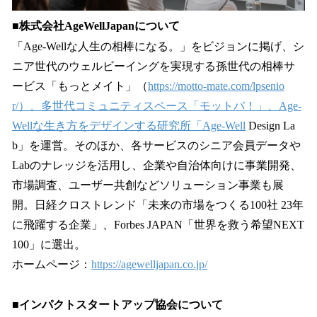
■株式会社AgeWellJapanについて
「Age-Wellな人生の相棒になる。」をビジョンに掲げ、シ
ニア世代のウェルビーイングを実現する孫世代の相棒サ
ービス「もっとメイト」（
https://motto-mate.com/lpsenio
r/）、多世代コミュニティスペース「モットバ！」、Age-
Wellな生き方をデザインする研究所「Age-Well
Design La
b」を運営。そのほか、各サービスのシニア会員データや
Labのナレッジを活用し、企業や自治体向けに事業開発、
市場調査、ユーザー共創などソリューション事業も展
開。日経クロストレンド「未来の市場をつくる100社 23年
に飛躍する企業」、Forbes JAPAN「世界を救う希望NEXT
100」に選出。
ホームページ：
https://agewelljapan.co.jp/
■インパクトスタートアップ協会について