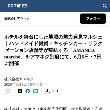
株式会社アマネク
フォロー
ホテルを舞台にした地域の魅力発見マルシェ
｜ハンドメイド雑貨・キッチンカー・リラク
ゼーション店舗等が集結する「AMANEK
marché」をアマネク別府にて、6月6日・7日
に開催
株式会社アマネク
2026年6月1日 16時44分
い
い
ね
！
株式会社アマネク（東京都千代田区、代表取締役：安達