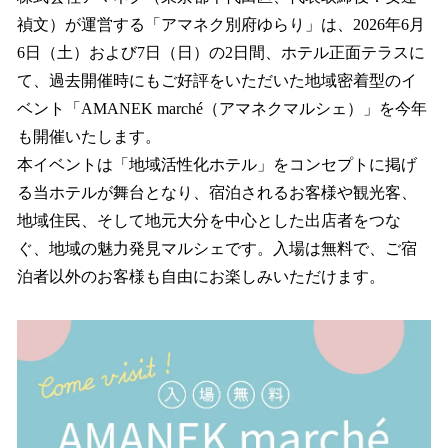
数
禎文）が運営する「アマネク別府ゆらり」は、2026年6月
を
6日（土）および7日（日）の2日間、ホテル正面テラスに
読
み
て、過去開催時にもご好評をいただいた地域密着型のイ
込
ベント「AMANEK marché（アマネクマルシェ）」を今年
み
も開催いたします。
中
で
本イベントは「地域活性化ホテル」をコンセプトに掲げ
す
る当ホテルが舞台となり、宿泊されるお客様や観光客、
地域住民、そして地元大分を中心とした出店者をつな
ぐ、地域の魅力発見マルシェです。入場は無料で、ご宿
泊者以外のお客様も自由にお楽しみいただけます。