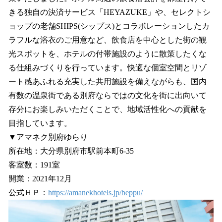
きる独自の決済サービス「HEYAZUKE」や、セレクトシ
ョップの老舗SHIPS(シップス)とコラボレーションしたカ
ラフルな浴衣のご用意など、飲食店を中心とした街の観
光スポットを、ホテルの付帯施設のように散策したくな
る仕組みづくりを行っています。快適な個室空間とリゾ
ート感あふれる充実した共用施設を備えながらも、国内
有数の温泉街である別府ならではの文化を街に出向いて
存分にお楽しみいただくことで、地域活性化への貢献を
目指しています。
▼アマネク別府ゆらり
所在地：大分県別府市駅前本町6-35
客室数：191室
開業：2021年12月
公式ＨＰ：
https://amanekhotels.jp/beppu/