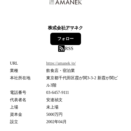
株式会社アマネク
6
フォロワー
フォロー
RSS
URL
https://amanek.jp/
業種
飲食店・宿泊業
本社所在地
東京都千代田区霞が関3-3-2 新霞が関ビ
ル3階
電話番号
03-6457-9111
代表者名
安達禎文
上場
未上場
資本金
5000万円
設立
2002年04月