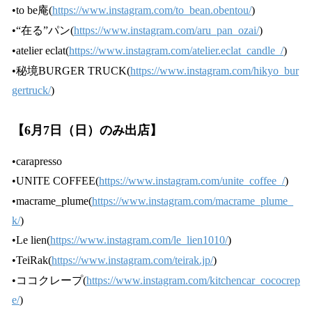
•to be庵(
https://www.instagram.com/to_bean.obentou/
)
•“在る”パン(
https://www.instagram.com/aru_pan_ozai/
)
•atelier eclat(
https://www.instagram.com/atelier.eclat_candle_/
)
•秘境BURGER TRUCK(
https://www.instagram.com/hikyo_bur
gertruck/
)
【6月7日（日）のみ出店】
•carapresso
•UNITE COFFEE(
https://www.instagram.com/unite_coffee_/
)
•macrame_plume(
https://www.instagram.com/macrame_plume_
k/
)
•Le lien(
https://www.instagram.com/le_lien1010/
)
•TeiRak(
https://www.instagram.com/teirak.jp/
)
•ココクレープ(
https://www.instagram.com/kitchencar_cococrep
e/
)