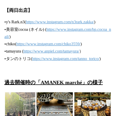
【両日出店】
•y's Rark.n3(
https://www.instagram.com/n3rark.zakka/
)
•美容室cocoa (ネイル) (
https://www.instagram.com/bp.cocoa_n
ail/
)
•chiko(
https://www.instagram.com/chiko3559/
)
•tamayura (
https://www.anpiel.com/tamayura/
）
•タンのトリコ(
https://www.instagram.com/tanno_torico/
)
過去開催時の「AMANEK marché」の様子