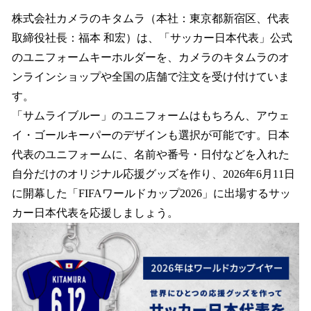
ね
！
株式会社カメラのキタムラ（本社：東京都新宿区、代表
数
取締役社長：福本 和宏）は、「サッカー日本代表」公式
を
のユニフォームキーホルダーを、カメラのキタムラのオ
読
み
ンラインショップや全国の店舗で注文を受け付けていま
込
す。
み
「サムライブルー」のユニフォームはもちろん、アウェ
中
で
イ・ゴールキーパーのデザインも選択が可能です。日本
す
代表のユニフォームに、名前や番号・日付などを入れた
自分だけのオリジナル応援グッズを作り、2026年6月11日
に開幕した「FIFAワールドカップ2026」に出場するサッ
カー日本代表を応援しましょう。