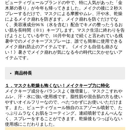
ビューティヴェールブランドの中で、特に人気があった「金
木犀の香り」が今年も帰ってきました。メイクの後に２秒ス
プレーするだけで、マスクによる摩擦やムレ、汗や水、乾燥
によるメイク崩れを防ぎます。メイク崩れを防ぐだけでな
く、美容液成分96％（水を含む）配合でキメの整ったうるお
い肌を長時間（※1）キープします。マスク生活に終わりを告
げようとしている中で、10月中旬まで続くと言われている残
暑中でのメイクキープスプレーは、誰でも簡単に使用できる
メイク崩れ防止のアイテムです。《メイクも自信も崩さな
い！》暑さでメイク崩れが気になる今の時代に欠かせないア
イテムです。
商品特長
１．マスクも乾燥も怖くない！メイクキープ力に特化
メイクキープ成分をバランスよく微増量し、マスクこすれや
ムレ、汗・水に強い使用感です。脂性肌や混合肌の方も使い
やすいオイルフリーなので、べたつかずにお使いいただけま
す。また、ビューティヴェール独自のエアゾール噴射で、た
っぷりムラなくお肌をコーティング。連続噴射でまんべんな
く、スプレーをすることができます。乾燥後もつっぱらない
使用感にこだわりました。