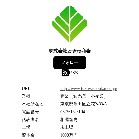
株式会社ときわ商会
13
フォロワー
フォロー
RSS
URL
http://www.tokiwashoukai.co.jp/
業種
商業（卸売業、小売業）
本社所在地
東京都墨田区立花2-33-5
電話番号
03-3613-5194
代表者名
相澤隆史
上場
未上場
資本金
1000万円