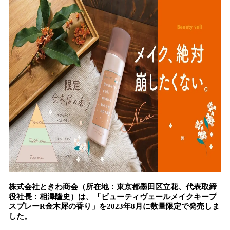
み
込
み
中
で
す
株式会社ときわ商会（所在地：東京都墨田区立花、代表取締
役社長：相澤隆史）は、「ビューティヴェールメイクキープ
スプレーR金木犀の香り」を2023年8月に数量限定で発売しま
した。