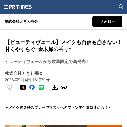
株式会社ときわ商会
フォロー
【ビューティヴェール】メイクも自信も崩さない！
甘くやすらぐ“金木犀の香り”
ビューティヴェールから数量限定で新発売！
株式会社ときわ商会
2023年9月4日 18時30分
い
い
ね
！
～メイク後２秒スプレーでマスクへのファンデ付着防止にも！～
数
を
読