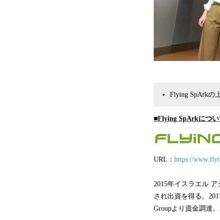
Flying SpAr
■Flying SpArkにつ
URL：
https://www.fly
2015年イスラエル ア
され出資を得る。2017
Groupより資金調達