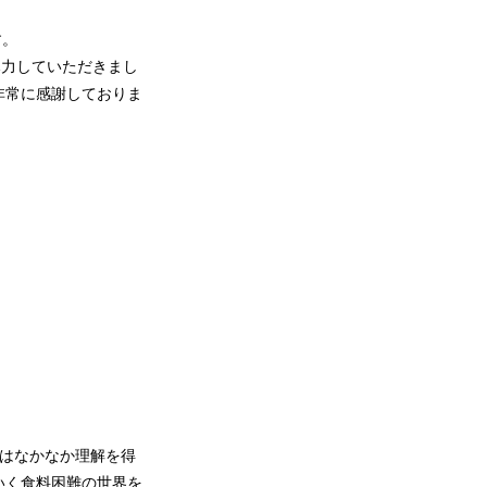
す。
尽力していただきまし
非常に感謝しておりま
。
本ではなかなか理解を得
いく食料困難の世界を