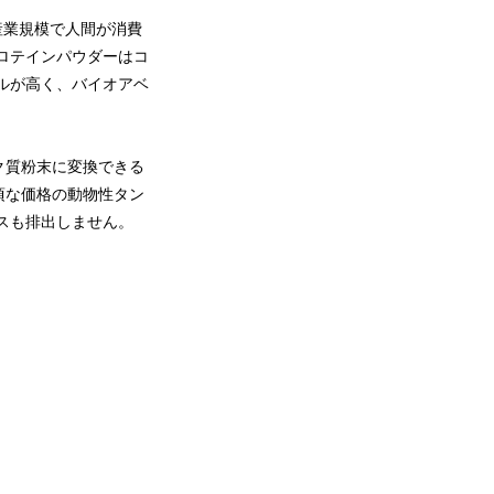
、産業規模で人間が消費
ロテインパウダーはコ
ルが高く、バイオアベ
ク質粉末に変換できる
頃な価格の動物性タン
スも排出しません。