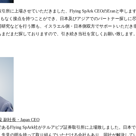
所に上場させていただきました、Flying SpArk CEOのEranと申しま
て間もなく接点を持つことができ、日本及びアジアでのパートナー探しに
同研究などを行う際も、イスラエル側・日本側双方でサポートいただき
もまだまだ探しておりますので、引き続き当社を宜しくお願い致します
 副社長・Japan CEO
あるFlying SpArk社がテルアビブ証券取引所に上場致しました。日
、先見の明を持って取り組んでいただける会社もあり、同社が解決して