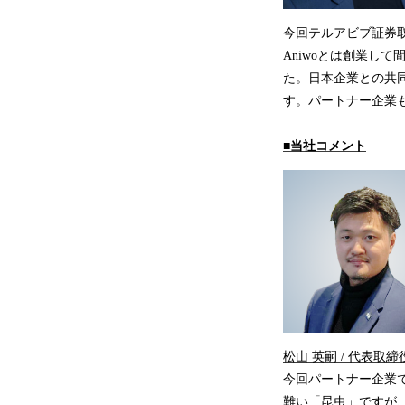
今回テルアビブ証券取引
Aniwoとは創業し
た。日本企業との共
す。パートナー企業
■当社コメント
松山 英嗣 / 代表取締役
今回パートナー企業で
難い「昆虫」ですが