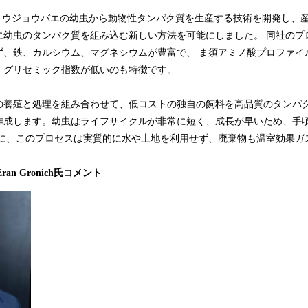
rk は、ショウジョウバエの幼虫から動物性タンパク質を生産する技術を開発し
に幼虫のタンパク質を組み込む新しい方法を可能にしました。 同社のプ
ず、鉄、カルシウム、マグネシウムが豊富で、 ま須アミノ酸プロファイ
、グリセミック指数が低いのも特徴です。
の養殖と処理を組み合わせて、低コストの独自の飼料を高品質のタンパ
作成します。幼虫はライフサイクルが非常に短く、成長が早いため、手
らに、このプロセスは実質的に水や土地を利用せず、廃棄物も温室効果ガ
O Eran Gronich氏コメント