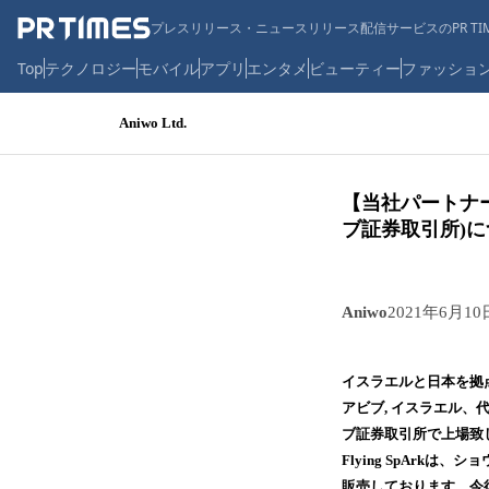
プレスリリース・ニュースリリース配信サービスのPR TIM
Top
テクノロジー
モバイル
アプリ
エンタメ
ビューティー
ファッショ
Aniwo Ltd.
【当社パートナー企
ブ証券取引所)
Aniwo
2021年6月10
イスラエルと日本を拠点
アビブ, イスラエル、代
ブ証券取引所で上場致
Flying SpAr
販売しております。今