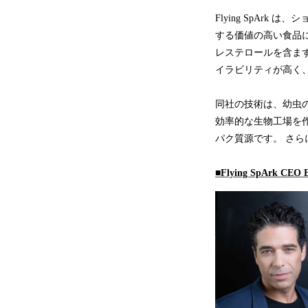
Flying SpA
する価値の高い食品
レステロールを含ま
イラビリティが高く
同社の技術は、幼虫
効率的な生物工場を
パク質源です。 さ
■Flying SpArk CE