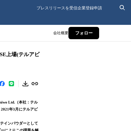
プレスリリースを受信
企業登録申請
会社概要
フォロー
ASE上場(テルアビ
 Ltd.（本社：テル
、2021年3月にテルアビ
プロテインパウダーとして
ダーによりこの課題を解