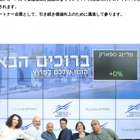
込
されます。
み
ートナー企業として、引き続き価値向上のために邁進して参ります。
中
で
す