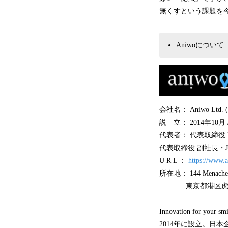
無くすという課題を
Aniwoについて
会社名： Aniwo Ltd. (
説 立： 2014年10月 /
代表者： 代表取締役 Fo
代表取締役 副社長・Jap
U R L ：
https://www.
所在地： 144 Menachem Be
東京都港区虎ノ門4-3
Innovation fo
2014年に設立。日