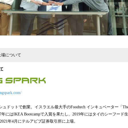
kの上場について
いて
ingspark.com/
シュドットで創業。イスラエル最大手のFoodtech インキュベーター「The Ki
年にはIKEA Bootcampで入賞を果たし、2019年にはタイのシーフード生
。2021年4月にテルアビブ証券取引所に上場。