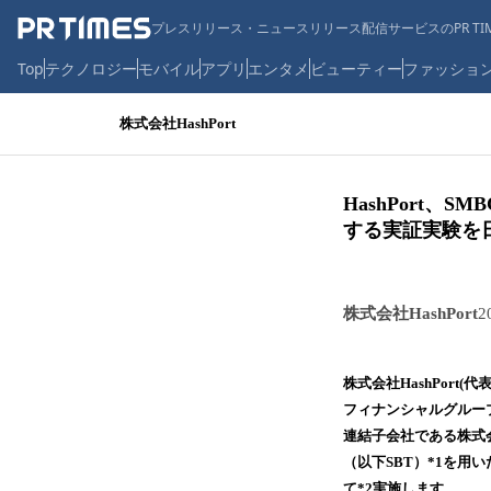
プレスリリース・ニュースリリース配信サービスのPR TIM
Top
テクノロジー
モバイル
アプリ
エンタメ
ビューティー
ファッショ
株式会社HashPort
HashPort
する実証実験を
株式会社HashPort
2
株式会社HashPort
フィナンシャルグループ
連結子会社である株式会
（以下SBT）*1を用
て*2実施します。