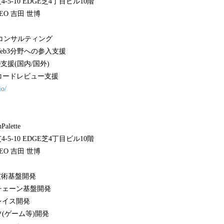
-5-10 EDGE芝4丁目ビル10階
EO 吉田 世博
関連コンサルティング
Web3分野への参入支援
支援(国内/国外)
コードレビュー支援
io/
lette
-5-10 EDGE芝4丁目ビル10階
EO 吉田 世博
用技術基盤開発
チェーン基盤開発
レイス開発
(ゲーム等)開発