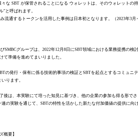
々な SBT が保管されることになる ウォレットは、そのウォレットの
ル”と呼ばれます。
者間でのみ流通するトークンを活用した事例は日本初となります。（2023年3
プおよびSMBCグループは、2022年12月8日にSBT領域における業務提携の
向けて準備を進めてまいりました。
BTの発行・保有に係る技術的事項の検証とSBTを起点とするコミュニ
まいります。
完了後は、本実験にて培った知見に基づき、他の企業の参加も得る形でさ
一連の実験を通じて、SBTの特性を活かした新たな付加価値の提供に向
ズ概要】