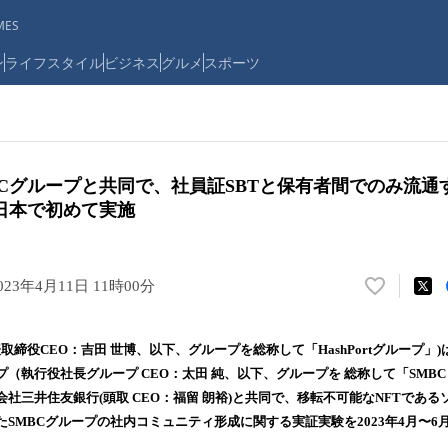
ES
ン
ライフスタイル
ビジネス
グルメ
スポーツ
、SMBCグループと共同で、社員証SBTと保有者間でのみ流
日本で初めて実施
023年4月11日 11時00分
い
い
ね
(代表取締役CEO：吉田 世博、以下、グループを総称して「HashPortグループ
！
（執行役社長グループ CEO：太田 純、以下、グループを 総称して「SMB
数
社三井住友銀行(頭取 CEO：福留 朗裕)と共同で、移転不可能なNFTであ
を
読
いたSMBCグループの社内コミュニティ形成に関する実証実験を2023年4月〜
み