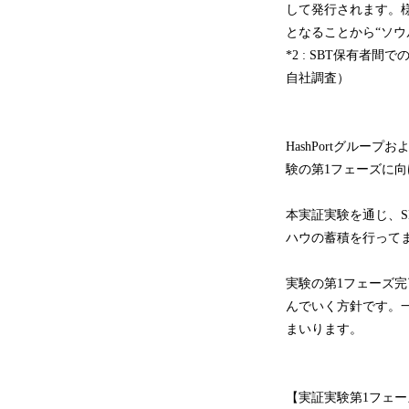
して発行されます。様
となることから“ソウ
*2 : SBT保有
自社調査）
HashPortグルー
験の第1フェーズに
本実証実験を通じ、S
ハウの蓄積を行って
実験の第1フェーズ
んでいく方針です。
まいります。
【実証実験第1フェー