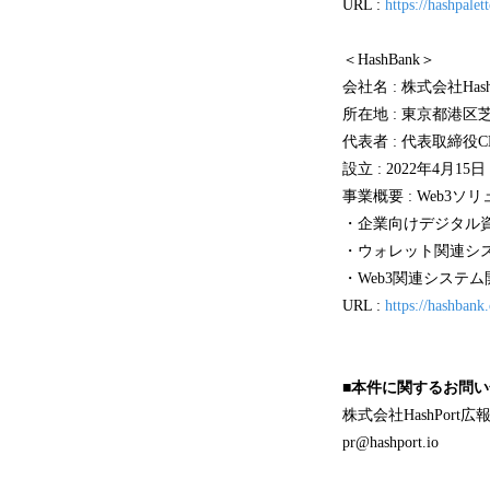
URL :
https://hashpalet
＜HashBank＞
会社名 : 株式会社Hash
所在地 : 東京都港区芝4
代表者 : 代表取締役C
設立 : 2022年4月15日
事業概要 : Web3
・企業向けデジタル
・ウォレット関連シ
・Web3関連システム
URL :
https://hashbank.
■本件に関するお問
株式会社HashPort広
pr@hashport.io