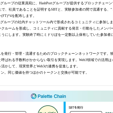
Cグループの従業員宛に、HashPortグループが提供するブロックチェー
Chain)*3上で、社員であることを証明するSBTと、実験参加者の間で流通する
FT)*4を配布します。
BCグループの社内チャットツール内で形成されるコミュニティに参加し
クルームを形成し、コミュニティに貢献する​​発言・行動をしたメンバ
ようにします。実験終了時にミドりぽを一定数以上保有していた参加者
イテムを発行・管理・流通するためのブロックチェーンネットワークです。
と呼ばれる手数料がかからない取引を実現します。Web3領域での活用は
活かして、現実世界とWeb3の連携を促進します。
トークン。同じ価値を持つほかのトークンと交換が可能です。