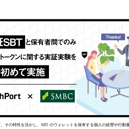
込
み
中
で
す
なNFT。その特性を活かし、SBT のウォレットを保有する個人の経歴や行