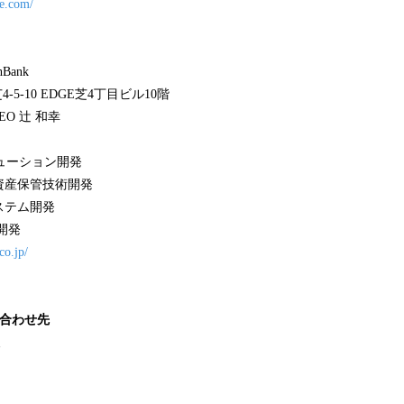
te.com/
Bank
-5-10 EDGE芝4丁目ビル10階
EO 辻 和幸
ソリューション開発
資産保管技術開発
ステム開発
開発
co.jp/
い合わせ先
報