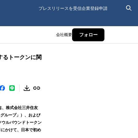
プレスリリースを受信
企業登録申請
会社概要
フォロー
通するトークンに関
」)は、株式会社三井住友
C グループ」）、および
るソウルバウンドトークン
6月にかけて、日本で初め