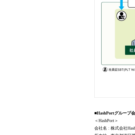
■HashPortグルー
＜HashPort＞
会社名 : 株式会社HashP