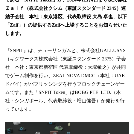
込
Ｚａｉｆ（株式会社クシム（東証スタンダード 2345）連
み
結子会社 本社：東京港区、代表取締役 大島 卓也、以下
中
で
「Zaif」）の提供するZaifへ上場することをお知らせいた
す
します。
『SNPIT』は、チューリンガムと、株式会社GALLUSYS
（ギグワークス株式会社（東証スタンダード 2375）子会
社 本社：東京都新宿区 代表取締役：大塚敏之）が共同
でゲーム制作を行い、ZEAL NOVA DMCC（本社：UAE
ドバイ）がパブリッシングを行うブロックチェーンゲー
ムです。また「SNPIT Token」はBOBG PTE. LTD.（本
社：シンガポール、代表取締役：増山健吾）が発行を行
っています。