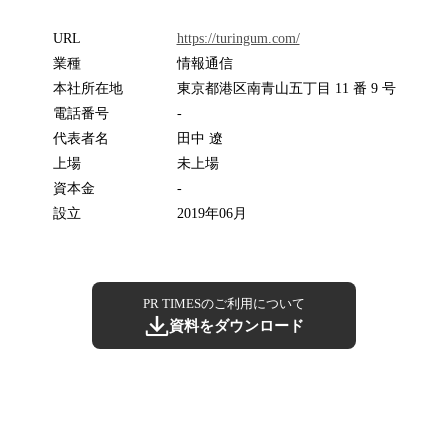
URL
https://turingum.com/
業種
情報通信
本社所在地
東京都港区南青山五丁目 11 番 9 号
電話番号
-
代表者名
田中 遼
上場
未上場
資本金
-
設立
2019年06月
PR TIMESのご利用について
資料をダウンロード