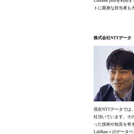
LabBase pl
トに親身な担当者も
株式会社NTTデータ
現在NTTデータでは
社頂いています。そ
った技術や知見を有
LabBase＋のデー