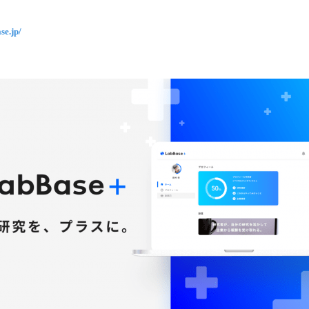
込
み
se.jp/
中
で
す