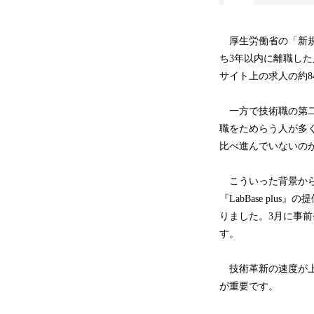
厚生労働省の「新規
ち3年以内に離職した人
サイト上の求人の約
一方で技術職の第二
職をためらう人が多
比べ進んでいないの
こういった背景から
『LabBase p
りました。3月に事前
す。
技術革新の速度が上
が重要です。