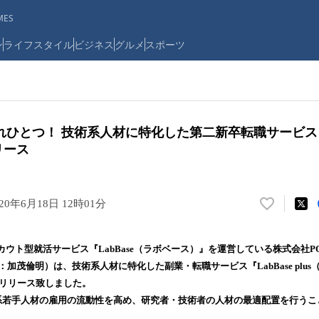
ES
ン
ライフスタイル
ビジネス
グルメ
スポーツ
ひとつ！ 技術系人材に特化した第二新卒転職サービス 「L
リース
020年6月18日 12時01分
い
い
ね
ウト型就活サービス『LabBase（ラボベース）』を運営している株式会社P
！
：加茂倫明）は、技術系人材に特化した副業・転職サービス『LabBase plus
数
式にリリース致しました。
を
読
理系若手人材の雇用の流動性を高め、研究者・技術者の人材の最適配置を行う
み