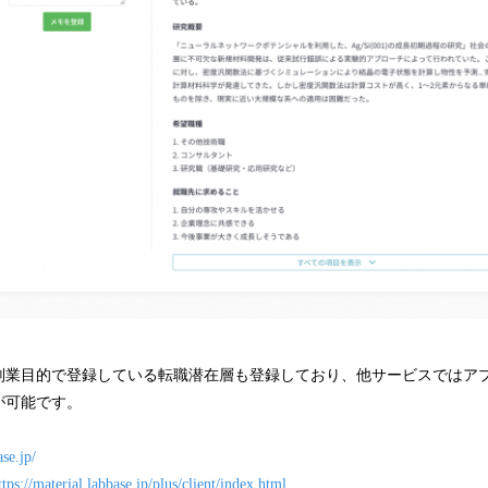
業目的で登録している転職潜在層も登録しており、他サービスではア
が可能です。
ase.jp/
ttps://material.labbase.jp/plus/client/index.html