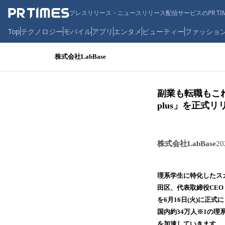
プレスリリース・ニュースリリース配信サービスのPR TIM
Top
テクノロジー
モバイル
アプリ
エンタメ
ビューティー
ファッショ
株式会社LabBase
副業も転職もこれ
plus」を正式リ
株式会社LabBase
2
理系学生に特化したスカ
田区、代表取締役CEO
を6月16日(火)に正
国内約34万人※1の
を加速していきます。