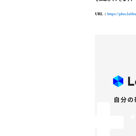
URL：
https://plus.labba