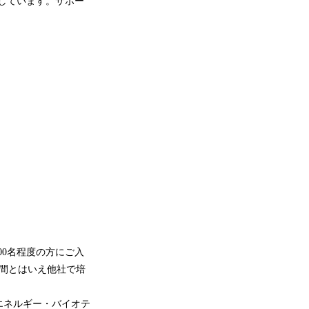
現しています。サポー
00名程度の方にご入
間とはいえ他社で培
・エネルギー・バイオテ