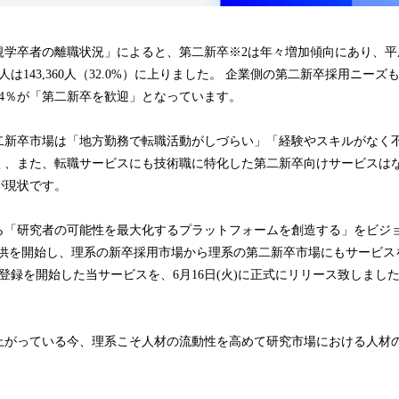
学卒者の離職状況」によると、第二新卒※2は年々増加傾向にあり、平成
は143,360人（32.0%）に上りました。 企業側の第二新卒採用ニー
84％が「第二新卒を歓迎」となっています。
新卒市場は「地方勤務で転職活動がしづらい」「経験やスキルがなく
く、また、転職サービスにも技術職に特化した第二新卒向けサービスは
が現状です。
「研究者の可能性を最大化するプラットフォームを創造する」をビジ
lus』の提供を開始し、理系の新卒採用市場から理系の第二新卒市場にもサービ
登録を開始した当サービスを、6月16日(火)に正式にリリース致しまし
がっている今、理系こそ人材の流動性を高めて研究市場における人材