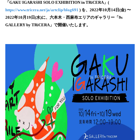
を
「GAKU IGARASHI SOLO EXHIBITION in TRiCERA」(
読
https://www.tricera.net/ja/artclip/blog691
) を、2022年10月14日(金) 〜
み
2022年10月19日(水)に、六本木・西麻布エリアのギャラリー「9s
込
GALLERY by TRiCERA」で開催いたします。
み
中
で
す