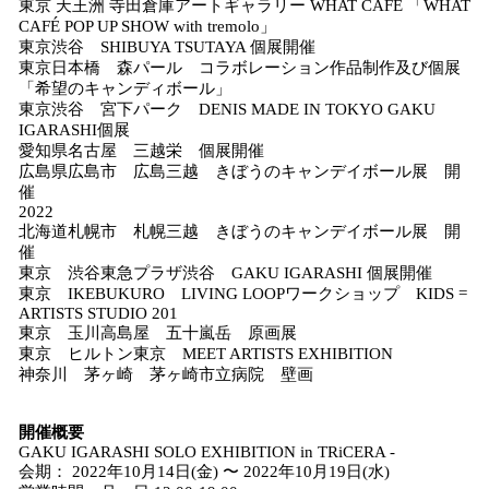
東京 天王洲 寺田倉庫アートギャラリー WHAT CAFÉ 「WHAT
CAFÉ POP UP SHOW with tremolo」
東京渋谷 SHIBUYA TSUTAYA 個展開催
東京日本橋 森パール コラボレーション作品制作及び個展
「希望のキャンディボール」
東京渋谷 宮下パーク DENIS MADE IN TOKYO GAKU
IGARASHI個展
愛知県名古屋 三越栄 個展開催
広島県広島市 広島三越 きぼうのキャンデイボール展 開
催
2022
北海道札幌市 札幌三越 きぼうのキャンデイボール展 開
催
東京 渋谷東急プラザ渋谷 GAKU IGARASHI 個展開催
東京 IKEBUKURO LIVING LOOPワークショップ KIDS =
ARTISTS STUDIO 201
東京 玉川高島屋 五十嵐岳 原画展
東京 ヒルトン東京 MEET ARTISTS EXHIBITION
神奈川 茅ヶ崎 茅ヶ崎市立病院 壁画
開催概要
GAKU IGARASHI SOLO EXHIBITION in TRiCERA -
会期： 2022年10月14日(金) 〜 2022年10月19日(水)