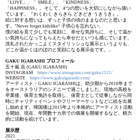
「LOVE」、「 SMILE」、「KINDNESS」、
「HAPPINESS」。そして、4つの想いを大切にしながら描い
ています。『わくわく きらきら どきどき うきうき』。
絵に対する想いは、ずっと子供の頃のままなのだと思いま
す。"Never forget kidzlike" 子供心を忘れない。
僕の絵を見て少しでも笑顔に、幸せな気持ちに、そして温か
い気持ちになってもらえたら幸せだといつも感じています。
洗礼されたかっこよくスタイリッシュな展示というよりも、
どこか温かくほのぼのと笑顔になる展示会です。」
GAKU IGARASHI プロフィール
五十嵐 岳 (GAKU IGARASHI)
INSTAGRAM
https://www.instagram.com/gaku1121/
WEBSITE
https://www.gakuigarashi.com/
アーティスト・GAKU IGARASHIは、幼少期から2010年まで
をオーストラリアのシドニーで過ごしました。現地の高校を
卒業後、保育士免許を取得し、保育士として従事しながら同
時にチャリティイベントやフリーマーケットなどに絵を出展
し始めます。帰国後は2015年より本格的にアーティスト活動
を開始。現在、年間数十カ所での個展を開催するなど、精力
的に活動を続けています。
展示歴
2021