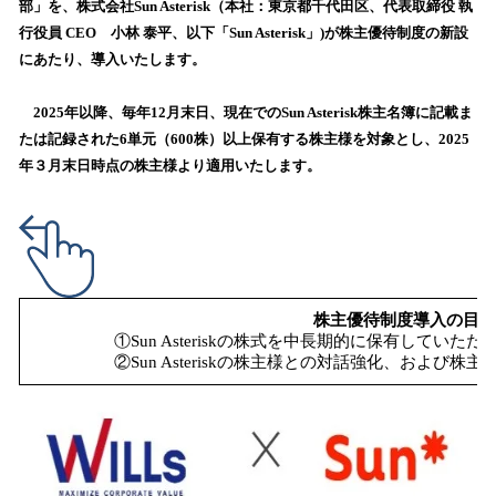
部」を、株式会社Sun Asterisk（本社：東京都千代田区、代表取締役 執
込
行役員 CEO 小林 泰平、以下「Sun Asterisk」)が株主優待制度の新設
み
にあたり、導入いたします。
中
で
す
2025年以降、毎年12月末日、現在でのSun Asterisk株主名簿に記載ま
たは記録された6単元（600株）以上保有する株主様を対象とし、2025
年３月末日時点の株主様より適用いたします。
株主優待制度導入の目的
①Sun Asteriskの株式を中長期的に保有していただ
②Sun Asteriskの株主様との対話強化、および株主管