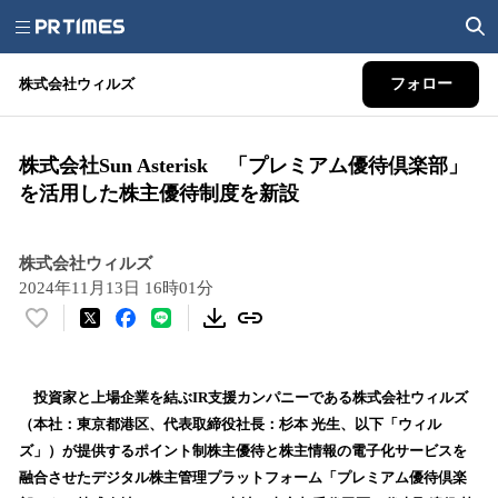
株式会社ウィルズ
フォロー
株式会社Sun Asterisk 「プレミアム優待倶楽部」
を活用した株主優待制度を新設
株式会社ウィルズ
2024年11月13日 16時01分
い
い
ね
！
投資家と上場企業を結ぶIR支援カンパニーである株式会社ウィルズ
数
（本社：東京都港区、代表取締役社長：杉本 光生、以下「ウィル
を
ズ」）が提供するポイント制株主優待と株主情報の電子化サービスを
読
融合させたデジタル株主管理プラットフォーム「プレミアム優待倶楽
み