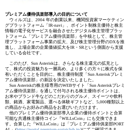
プレミアム優待倶楽部導入の目的について
ウィルズは、2004 年の創業以来、機関投資家マーケティン
グプラットフォーム「IR-navi」、ポイント制株主優待と株主
情報の電子化サービスを融合させたデジタル株主管理プラッ
トフォーム「プレミアム優待倶楽部」を中核として、株主管
理プラットフォーム事業の拡大、及び株主管理分野のDXを推
進し、上場企業の企業価値拡大をIR・SRという側面から支援
している会社です。
このたび、Sun Asteriskは、さらなる株主還元の拡充とし
て、株式の投資魅力を一層高め、より多くの方々に株式を保
有いただくことを目的に、株主優待制度「Sun Asteriskプレミ
アム優待倶楽部」の新設を決定いたしました。
Sun Asteriskの株主様専用のWEBサイト「Sun Asteriskプレミ
アム優待倶楽部」を通して付与される株主優待ポイントは、
お米やブランド牛などのこだわりのグルメ、スイーツや飲料
類、銘酒、家電製品、選べる体験ギフトなど、5,000種類以上
の商品からお好みの商品をお選びいただけます。
他のプレミアム優待俱楽部導入企業の優待ポイントと合算
可能な共通株主優待コイン『WILLsCoin』にも交換できま
す。合算した『WILLsCoin』は「プレミアム優待俱楽部PORT
AL」(
https://portal.premium-yutaiclub.jp/
)にてご確認できま