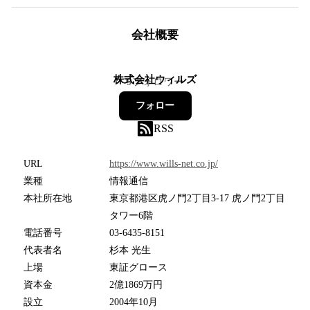
会社概要
株式会社ウィルズ
9
フォロワー
フォロー
RSS
URL
https://www.wills-net.co.jp/
業種
情報通信
本社所在地
東京都港区虎ノ門2丁目3-17 虎ノ門2丁目
タワー6階
電話番号
03-6435-8151
代表者名
杉本 光生
上場
東証グロース
資本金
2億1869万円
設立
2004年10月