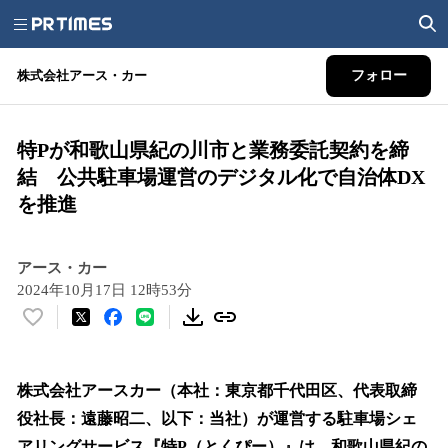
株式会社アース・カー
フォロー
特Pが和歌山県紀の川市と業務委託契約を締
結 公共駐車場運営のデジタル化で自治体DX
を推進
アース・カー
2024年10月17日 12時53分
い
い
ね
！
株式会社アースカー（本社：東京都千代田区、代表取締
数
役社長：遠藤昭二、以下：当社）が運営する駐車場シェ
を
アリングサービス『特P（とくぴー）』は、和歌山県紀の