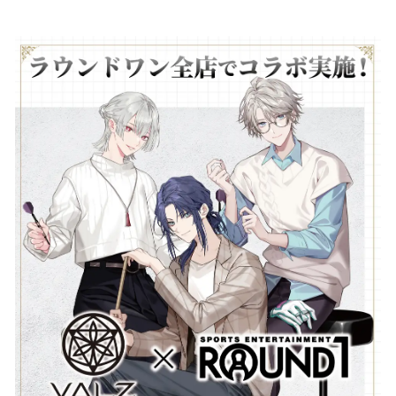
い
ね
！
数
を
読
み
込
み
中
で
す