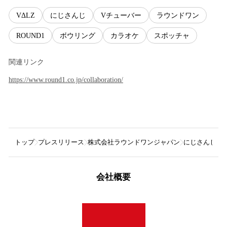
VΔLZ
にじさんじ
Vチューバー
ラウンドワン
ROUND1
ボウリング
カラオケ
スポッチャ
関連リンク
https://www.round1.co.jp/collaboration/
トップ
プレスリリース
株式会社ラウンドワンジャパン
にじさんじ所属
会社概要