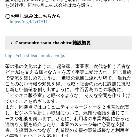
を退社後、同年6月に株式会社はねを設立。
◯お申し込みはこちらから
https://x.gd/2zOHU
Community room cha-shitsu施設概要
https://cha-shitsu.atomica.co.jp/
茶の湯の文化のように、 起業家、事業家、次代を担う若者な
ど 地域を支える様々な方々を広く平等に受け入れ、 同じ目線
で交流を楽しめるように。 進取の気風に溢れた堺で、 触れた
ことのない情報や知見を得、 地域・社会のために課題に挑戦
し新しい価値を創り出すように。 中百舌鳥のこの場所に、
「ビジネス版茶室」と呼べるような、 そんな空間を作り上げ
ていくことをめざします。
また、同拠点ではコミュニティマネージャーを 2 名常設配置
し、ビジネスや新しい取組について、気軽な会話を通じてニ
ーズや相談を伺います。さらに、利用者の事業内容に合った
適切な支援を紹介したり、事業のステージ毎に必要な支援
者、支援団体へつなぎ、創業期の支援や事業成長など利用者
の実現したいことを応援します。