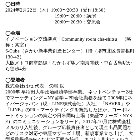
◯日時
2024年2月22日（木）19:00〜20:30（受付18:30）
19:00〜20:00：講演
20:00〜20:30：交流会
◯会場
イノベーション交流拠点「Community room cha-shitsu」（略
称：茶室）
S-Cube（さかい新事業創造センター）1階（堺市北区長曽根町
130-42）
大阪メトロ御堂筋線・なかもず駅／南海電鉄・中百舌鳥駅か
ら徒歩4分
◯登壇者
株式会社はね 代表 矢嶋 聡
2000年 早稲田大学政治経済学部卒業。 ネットベンチャー2社
でマーケティング→NY留学→PR会社勤務を経て 2008年にネ
イバージャパン（現：LINE株式会社）入社。「NAVER」や
「LINE」のPR・マーケティン グを統括したほか、コーポレ
ートミッションの策定や日米同時上場（東証マザーズ・NYS
E）のコミュニケーションをリード。2017年10月に株式会社
メルカリ入社後、グループ広報責任者として現金出品問題な
どのリスク対応や東証マザーズ上場、新規事業立ち上げ、 大
型業務提携/M&Aなどの広報を統括。2023年3月末にメルカリ