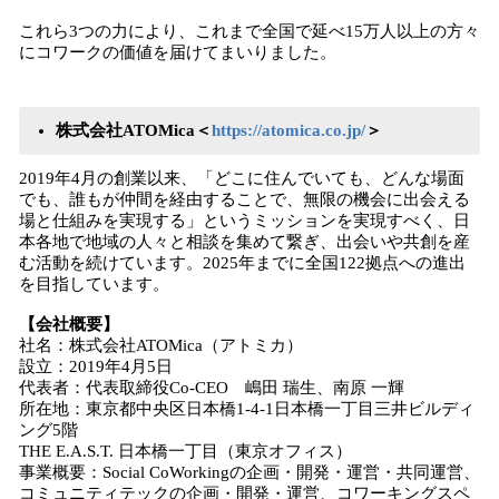
これら3つの力により、これまで全国で延べ15万人以上の方々
にコワークの価値を届けてまいりました。
株式会社ATOMica＜
https://atomica.co.jp/
＞
2019年4月の創業以来、「どこに住んでいても、どんな場面
でも、誰もが仲間を経由することで、無限の機会に出会える
場と仕組みを実現する」というミッションを実現すべく、日
本各地で地域の人々と相談を集めて繋ぎ、出会いや共創を産
む活動を続けています。2025年までに全国122拠点への進出
を目指しています。
【会社概要】
社名：株式会社ATOMica（アトミカ）
設立：2019年4月5日
代表者：代表取締役Co-CEO 嶋田 瑞生、南原 一輝
所在地：東京都中央区日本橋1-4-1日本橋一丁目三井ビルディ
ング5階
THE E.A.S.T. 日本橋一丁目（東京オフィス）
事業概要：Social CoWorkingの企画・開発・運営・共同運営、
コミュニティテックの企画・開発・運営、コワーキングスペ