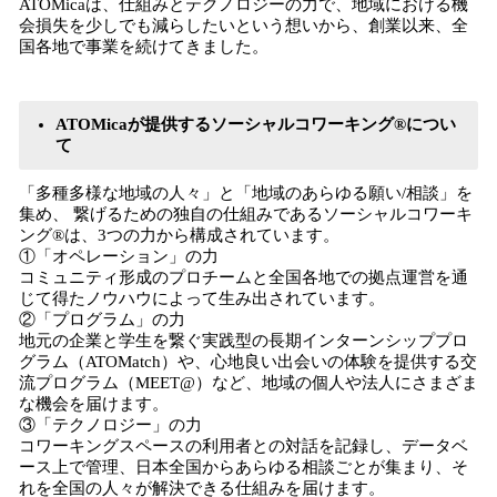
ATOMicaは、仕組みとテクノロジーの力で、地域における機
会損失を少しでも減らしたいという想いから、創業以来、全
国各地で事業を続けてきました。
ATOMicaが提供するソーシャルコワーキング®につい
て
「多種多様な地域の人々」と「地域のあらゆる願い/相談」を
集め、 繋げるための独自の仕組みであるソーシャルコワーキ
ング®は、3つの力から構成されています。
①「オペレーション」の力
コミュニティ形成のプロチームと全国各地での拠点運営を通
じて得たノウハウによって生み出されています。
②「プログラム」の力
地元の企業と学生を繋ぐ実践型の長期インターンシッププロ
グラム（ATOMatch）や、心地良い出会いの体験を提供する交
流プログラム（MEET@）など、地域の個人や法人にさまざま
な機会を届けます。
③「テクノロジー」の力
コワーキングスペースの利用者との対話を記録し、データベ
ース上で管理、日本全国からあらゆる相談ごとが集まり、そ
れを全国の人々が解決できる仕組みを届けます。