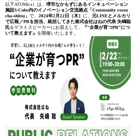
数
以下ATOMica）は、
堺市なかもずにあるインキュベーション
を
施設S-Cube内のイノベーション交流拠点「Community room
読
cha-shitsu」
で、
2024年2月22日（木）
に、
元LINEとメルカリ
み
で広報／PRを担当、統括してきた株式会社はねの代表 矢嶋聡
込
氏
をゲストスピーカーにお迎えして、
『“企業が育つPR”につ
み
いて教えます』
を開催いたします。
中
で
す