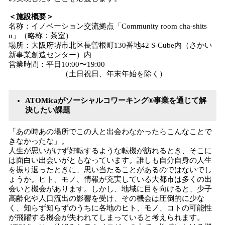
＜施設概要＞
名称：イノベーション交流拠点「Community room cha-shits
u」（略称：茶室）
場所：大阪府堺市北区長曽根町130番地42 S-Cube内（さかい
新事業創造センター）内
営業時間：平日10:00〜19:00
（土日祝日、年末年始を除く）
ATOMicaがソーシャルコワーキング®事業を通じて解
決したい課題
「あの時あの場所でこの人と出会わなかったらこんなことで
きなかったな」。
人生が思いがけず好転するような転機が訪れるとき、そこに
は面白い出会いがともなっています。誰しも自分自身の人生
を振り返ったときに、思い当たることがあるのではないでし
ょうか。ヒト、モノ、情報が充実している大都市は多くの出
会いと機会があります。しかし、地域に目を向けると、少子
高齢化や人口流出の影響を受け、その機会は圧倒的に少な
く、知らず知らずのうちに各地のヒト、モノ、コトの可能性
が飛躍する機会が失われてしまっていると考えられます。