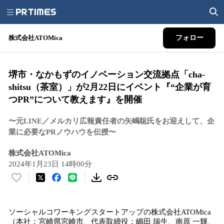
株式会社ATOMica
フォロー
堺市・なかもずのイノベーション交流拠点「cha-
shitsu（茶室）」が2月22日にイベント『“企業が育
つPR”について教えます』を開催
〜元LINE／メルカリ広報責任者の矢嶋聡氏をお迎えして、企
業に必要なPRノウハウを伝授〜
株式会社ATOMica
2024年1月23日 14時00分
い
い
ね
ソーシャルコワーキングスタートアップの株式会社ATOMica
！
（本社：宮崎県宮崎市、代表取締役：嶋田 瑞生、南原 一輝、