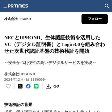
株式会社UPBOND
フォロー
NECとUPBOND、生体認証技術を活用した
VC（デジタル証明書）とLogin3.0を組み合わ
せた次世代認証基盤の技術検証を開始
～安全かつ利便性の高いデジタルサービスを実現～
株式会社UPBOND
2024年12月4日 11時00分
い
い
ね
！
技術検証の背景
数
従来、個人認証や本人確認では、セキュリティリスク、