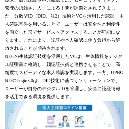
を
管理の煩雑さ、人手による手間が課題とされてきまし
読
み
た。分散型ID（DID、注2）技術とVCを活用した認証・本
込
人確認基盤を用いることで、ユーザーは安全性と利便性
み
を両立した形でサービスへアクセスすることが可能にな
中
で
ります。これにより、認証や本人確認に伴う負担から解
す
放されることが期待されます。
NECの生体認証技術を活用したVCは、生体情報をデジタ
ル証明書に格納し、顔認証技術と連携させることで、高
精度でスピーディな本人確認を実現します。一方、UPBO
NDのLogin3.0は、DID技術に基づくソリューションで、
ユーザーが自身のデジタルIDを管理し、安全に認証情報
を活用できる環境を提供します。