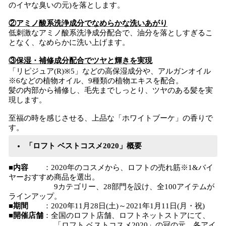
のイヤな臭いの元)を落とします。
②アミノ酸系洗浄成分でなめらかな洗いあがり
低刺激なアミノ酸系洗浄成分配合で、油分を落としすぎるこ
となく、なめらかに洗い上げます。
③保湿・補修成分配合でツヤと輝きを実現
「リピジュア(R)※5」などの高保湿成分や、アルガンオイル
※6などの植物オイル、9種類の植物エキスを配合。
髪の内部から補修し、毛先までしっとり、ツヤのある髪を実
現します。
至福の時を感じさせる、上品な「ホワイトブーケ」の香りで
す。
「ロフト ベストコスメ2020」概要
■内容
：2020年のコスメから、ロフトの売れ筋※1&バイ
ヤーおすすめ商品を選出。
9カテゴリー、28部門を設け、全100アイテムが
ラインアップ。
■期間
：2020年11月28日(土)～2021年1月11日(月・祝)
■開催店舗
：全国のロフト店舗、ロフトネットストアにて、
「ロフト ベストコスメ2020」の冠の元、各アイ