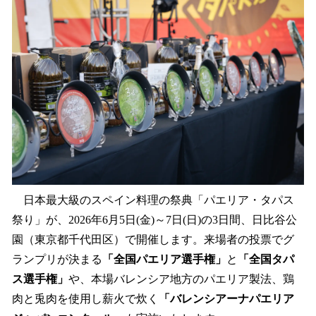
を
読
み
込
み
中
で
す
日本最大級のスペイン料理の祭典「パエリア・タパス
祭り」が、2026年6月5日(金)～7日(日)の3日間、日比谷公
園（東京都千代田区）で開催します。来場者の投票でグ
ランプリが決まる
「全国パエリア選手権」
と
「全国タパ
ス選手権」
や、本場バレンシア地方のパエリア製法、鶏
肉と兎肉を使用し薪火で炊く
「バレンシアーナパエリア