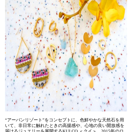
読
み
込
み
中
で
す
“アーバンリゾート”をコンセプトに、色鮮やかな天然石を用
いて、非日常に触れたときの高揚感や、心地の良い開放感を
届けるジュエリーを展開するKUI CO.＜クイ＞。2015年のロ