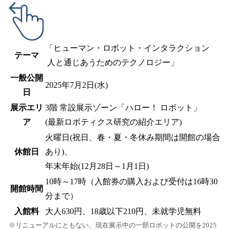
「ヒューマン・ロボット・インタラクション
テーマ
人と通じあうためのテクノロジー」
一般公開
2025年7月2日(水)
日
展示エリ
3階 常設展示ゾーン「ハロー！ ロボット」
ア
(最新ロボティクス研究の紹介エリア)
火曜日(祝日、春・夏・冬休み期間は開館の場合
休館日
あり)、
年末年始(12月28日～1月1日)
10時～17時（入館券の購入および受付は16時30
開館時間
分まで）
入館料
大人630円、18歳以下210円、未就学児無料
※リニューアルにともない、現在展示中の一部ロボットの公開を2025