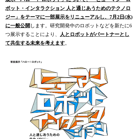
を
ボット・インタラクション 人と通じあうためのテクノロ
読
み
ジー」をテーマに一部展示をリニューアルし、7月2日(水)
込
に一般公開
します。研究開発中のロボットなどを新たに6
み
つ展示することにより、
人とロボットがパートナーとし
中
で
て共生する未来を考えます
。
す