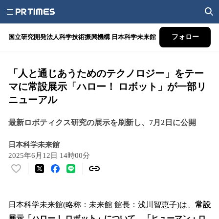
国立研究開発法人科学技術振興機構 日本科学未来館
フォロー
「人と通じあうためのテクノロジー」をテー
マに常設展示「ハロー！ ロボット」が一部リ
ニューアル
最新ロボティクス研究の展示を刷新し、7月2日に公開
日本科学未来館
2025年6月12日 14時00分
い
い
ね
！
日本科学未来館(略称：未来館 館長：浅川智恵子)は、
常設
数
展示「ハロー！ ロボット」について、「ヒューマン・ロ