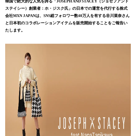
！
韓国で絶大的な人気を誇る「JOSEPH AND STACEY（ジョセフアンド
数
ステイシー）創業者：ホ・ジスク氏」の日本での運営を代行する株式
を
会社MXN JAPANは、SNS総フォロワー数40万人を有する谷川菜奈さん
読
と日本初のコラボレーションアイテムを販売開始することをご報告い
み
たします。
込
み
中
で
す