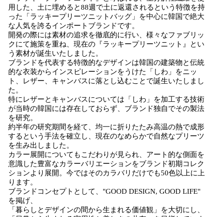
用した、土に埋めると88週で土に返還されるという特徴を持
った「ラッキープリーツニットバッグ」を中心に韓国で絶大
な人気を誇るインポートブランドです。
開発の際には素材の追求を徹底的に行い、様々なファブリッ
クにて施策を重ね、現在の『ラッキープリーツニット』とい
う素材が誕生いたしました。
ブランドを代表する特徴的なデザインは韓国の建築物と伝統
的な衣装からインスピレーションをうけた「しわ」をニッ
ト、レザー、キャンバスに落とし込むことで誕生いたしまし
た。
特にレザーとキャンバスについては「しわ」を加工する技術
が当時の韓国には存在しておらず、ブランド独自でその製法
を研究。
約半年の研究期間を経て、均一に折りたたみ高温の熱で成形
するという手法を確立し、現在のなめらかで自然なプリーツ
を生み出しました。
カラー展開についてもこだわりが見られ、アート的な側面を
意識した豊富なカラーバリエーションをブランド初期コレク
ションより展開。今ではそのカラバリだけでも50色以上に上
ります。
ブランドコンセプトとして、"GOOD DESIGN, GOOD LIFE"
を掲げ、
「暮らしとデザインの間から生まれる価値観」を大切にし、