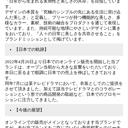
「日常から生まれる実用性と美しさの共存」を目指していま
す。
デザインの本質を「究極のシンプルの先にある生活に溶け込
んだ美しさ」と定義し、プリーツが持つ機能的な美しさ、多
様なカラー、素材、技術の融合をプロダクトを通じて表現し
ています。また、持続可能な地球にやさしいデザインに重き
をおいており、『人々の日常に美しさを共存させること』を
ブランドミッションとして掲げています。
【日本での軌跡】
2022年4月26日より日本でのオンライン販売を開始した当ブ
ランドは、オープン当初から大きな反響をいただいており、
本日に至るまで順調に日本での売上を伸ばしてきておりま
す。
同年7月には某テレビドラマにおいて、衣装としてのご提供を
させて頂きました。加えて該当テレビドラマとのコラボレー
ションという形での商品開発の取組など、日本でのプロモー
ションに注力してきました。
【今後の展望】
オンラインでの販売がメインとなっております当ブランドで
すが、未だ当ブランドをご存じでいない新規顧客へのリーチ