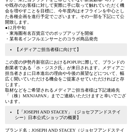
や既存のお客様に対して実際に手に取って触れていただく機
会を増やすことを目標に、今年度内はオフラインを中心とし
た各種企画を進行予定でございます。その一部を下記にて公
開致します。
●12月中旬
・東海圏有名百貨店でのポップアップを開催
・某有名インフルエンサーとのコラボ商品発売
【メディアご担当者様に向けて】
この度の伊勢丹新宿店におけるPOPUPに際して、ブランドの
創業者である「ホ・ジスク氏」が来日されます。メディアご
担当者さまに日本進出の理由や今後の展望などについて、幅
広く聞いていただける機会をご提案させていただければと存
じます。
取材などをご希望されるメディアご担当者様は下記連絡先
「（株）MXNJAPAN」までご連絡いただけますと幸いでござ
います。
【「JOSEPH AND STACEY」（ジョセフアンドステイ
シー）日本公式ショップの概要】
ブランド名：JOSEPH AND STACEY（ジョセフアンドステイ