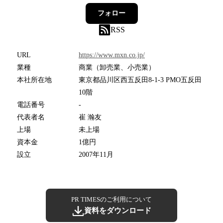
フォロー
RSS
URL
https://www.mxn.co.jp/
業種
商業（卸売業、小売業）
本社所在地
東京都品川区西五反田8-1-3 PMO五反田
10階
電話番号
-
代表者名
崔 瀚友
上場
未上場
資本金
1億円
設立
2007年11月
PR TIMESのご利用について
資料をダウンロード