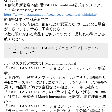
徒歩5分​
▶伊勢丹新宿店本館1階 ISETAN Seed/Leaf公式インスタグラ
ム：＠isetanseed_isetan
https://www.instagram.com/isetanseed_isetanleaf_shinjuku/
※価格はすべて税込みです。
※イベントの内容は、都合により変更または中止となる場合
がございます。予めご了承ください。
※数に限りがある商品もございますので、品切れの際はご容
赦ください。
【JOSEPH AND STACEY（ジョセフアンドステイシ
ー）について】
ホ・ジスク氏／株式会社March International
『JOSEPH AND STACEY（ジョセフアンドステイシー）創業
者』
大学時代に、経営学とファッションについて学ぶ。韓国の大
手Eコマースサイトの創設に立ち合い、バイヤーとして海外を
周り、商品買い付けや企画などを担当。2009年に社内で
「JOSEPH AND STACEY」のブランドを立ち上げる。2013年
に独立し、株式会社March Internationalを設立。現在理事を務
める。
「JOSEPH AND STACEY（ジョセフアンドステイシー）」は
『ラッキープリーツニット』と呼ばれる、生分解性繊維を使