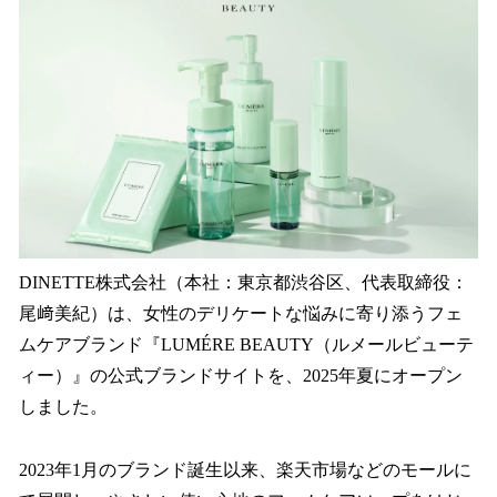
を
読
み
込
み
中
で
す
DINETTE株式会社（本社：東京都渋谷区、代表取締役：
尾﨑美紀）は、女性のデリケートな悩みに寄り添うフェ
ムケアブランド『LUMÉRE BEAUTY（ルメールビューテ
ィー）』の公式ブランドサイトを、2025年夏にオープン
しました。
2023年1月のブランド誕生以来、楽天市場などのモールに