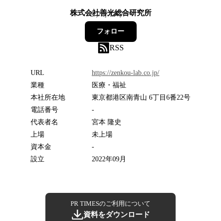
株式会社善光総合研究所
5
フォロワー
フォロー
RSS
URL
https://zenkou-lab.co.jp/
業種
医療・福祉
本社所在地
東京都港区南青山 6丁目6番22号
電話番号
-
代表者名
宮本 隆史
上場
未上場
資本金
-
設立
2022年09月
PR TIMESのご利用について
資料をダウンロード