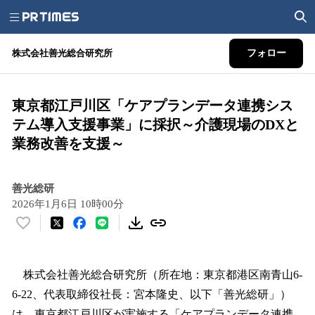
株式会社善光総合研究所
フォロー
東京都江戸川区「ケアプランデータ連携シス
テム導入支援事業」に採択～介護現場のDXと
業務改善を支援～
善光総研
2026年1月6日 10時00分
い
い
ね
！
株式会社善光総合研究所（所在地：東京都港区南青山6-
数
6-22、代表取締役社長：宮本隆史、以下「善光総研」）
を
は、東京都江戸川区が実施する「ケアプランデータ連携