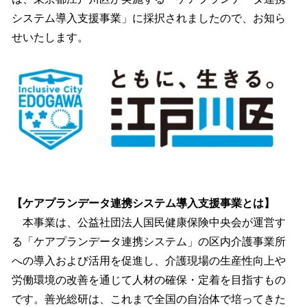
読
み
システム導入支援事業」に採択されましたので、お知ら
込
せいたします。
み
中
で
す
【ケアプランデータ連携システム導入支援事業とは】
本事業は、公益社団法人国民健康保険中央会が運営す
る「ケアプランデータ連携システム」の区内介護事業所
への導入および活用を促進し、介護現場の生産性向上や
労働環境の改善を通じて人材の確保・定着を目指すもの
です。善光総研は、これまで全国の自治体で培ってきた