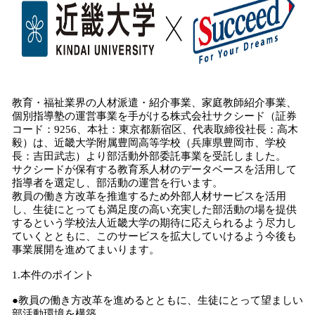
数
を
読
み
込
み
中
教育・福祉業界の人材派遣・紹介事業、家庭教師紹介事業、
で
個別指導塾の運営事業を手がける株式会社サクシード（証券
す
コード：9256、本社：東京都新宿区、代表取締役社長：高木
毅）は、近畿大学附属豊岡高等学校（兵庫県豊岡市、学校
長：吉田武志）より部活動外部委託事業を受託しました。
サクシードが保有する教育系人材のデータベースを活用して
指導者を選定し、部活動の運営を行います。
教員の働き方改革を推進するため外部人材サービスを活用
し、生徒にとっても満足度の高い充実した部活動の場を提供
するという学校法人近畿大学の期待に応えられるよう尽力し
ていくとともに、このサービスを拡大していけるよう今後も
事業展開を進めてまいります。
1.本件のポイント
●教員の働き方改革を進めるとともに、生徒にとって望ましい
部活動環境を構築