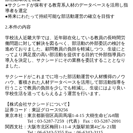
●サクシードが保有する教育系人材のデータベースを活用し指
導者を選定
●将来にわたって持続可能な部活動運営の確立を目指す
2.本件の内容
学校法人近畿大学では、近年顕在化している教員の長時間労
働問題に対して解決を図るべく、部活動の外部委託の検討を
進めておりました。顧問教員の負担を軽減しつつ、生徒にと
ってより満足度の高い部活動を提供する目的で外部指導員の
導入を決定し、サクシードにその業務を委託することとなり
ました。
サクシードがこれまでに培った部活動運営や人材獲得のノウ
ハウ、蓄積された人材データベースを活用して部活動指導を
行うことで教員の負担を少しでも軽減し、生徒にはより良い
学校生活を送ってもらえるよう運営を行います。
【株式会社サクシードについて】
証券コード：東証グロース9256
東京本社：東京都新宿区高田馬場1-4-15 大樹生命ビル8階
Tel：03-5287-7259（代表） Fax：03-5287-2091
関西支社：大阪市北区梅田1-11-4 大阪駅前第4ビル 21階
Tel：06-6343-5355 Fax：06-6343-3115