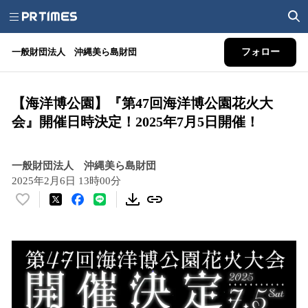
一般財団法人 沖縄美ら島財団
フォロー
【海洋博公園】『第47回海洋博公園花火大
会』開催日時決定！2025年7月5日開催！
一般財団法人 沖縄美ら島財団
2025年2月6日 13時00分
い
い
ね
！
数
を
読
み