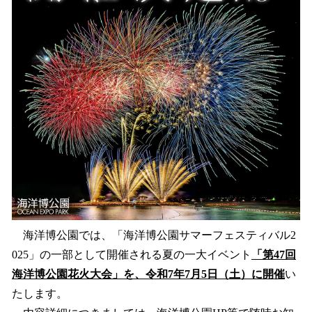
込
み
中
で
す
海洋博公園では、「海洋博公園サマーフェスティバル2
025」の一部として開催される夏の一大イベント
「第47回
海洋博公園花火大会」を、令和7年7月5日（土）に開催
い
たします。