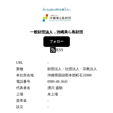
一般財団法人 沖縄美ら島財団
20
フォロワー
フォロー
RSS
URL
-
業種
財団法人・社団法人・宗教法人
本社所在地
沖縄県国頭郡本部町石川888
電話番号
0980-48-3645
代表者名
湧川 盛順
上場
未上場
資本金
-
設立
-