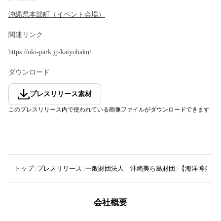
沖縄県
本部町
（
イベント会場
）
関連リンク
https://oki-park.jp/kaiyohaku/
ダウンロード
プレスリリース素材
このプレスリリース内で使われている画像ファイルがダウンロードできます
トップ
プレスリリース
一般財団法人 沖縄美ら島財団
【海洋博公園】
会社概要