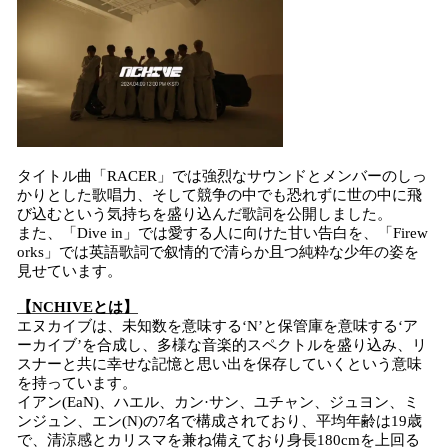
タイトル曲「RACER」では強烈なサウンドとメンバーのしっ
かりとした歌唱力、そして競争の中でも恐れずに世の中に飛
び込むという気持ちを盛り込んだ歌詞を公開しました。
また、「Dive in」では愛する人に向けた甘い告白を、「Firew
orks」では英語歌詞で叙情的で清らか且つ純粋な少年の姿を
見せています。
【NCHIVEとは】
エヌカイブは、未知数を意味する‘N’と保管庫を意味する‘ア
ーカイブ’を合成し、多様な音楽的スペクトルを盛り込み、リ
スナーと共に幸せな記憶と思い出を保存していくという意味
を持っています。
イアン(EaN)、ハエル、カン·サン、ユチャン、ジュヨン、ミ
ンジュン、エン(N)の7名で構成されており、平均年齢は19歳
で、清涼感とカリスマを兼ね備えており身長180cmを上回る