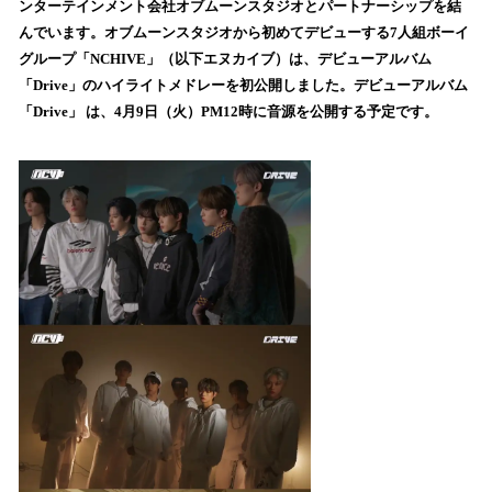
数
ンターテインメント会社オブムーンスタジオとパートナーシップを結
を
んでいます。オブムーンスタジオから初めてデビューする7人組ボーイ
読
グループ「NCHIVE」（以下エヌカイブ）は、デビューアルバム
み
「Drive」のハイライトメドレーを初公開しました。デビューアルバム
込
「Drive」 は、4月9日（火）PM12時に音源を公開する予定です。
み
中
で
す