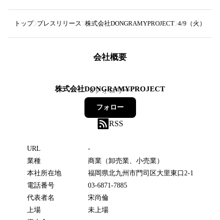
トップ
プレスリリース
株式会社DONGRAMYPROJECT
4/9（火）発
会社概要
株式会社DONGRAMYPROJECT
8
フォロワー
フォロー
RSS
URL
-
業種
商業（卸売業、小売業）
本社所在地
福岡県北九州市門司区大里東口2-1
電話番号
03-6871-7885
代表者名
宋尚倫
上場
未上場