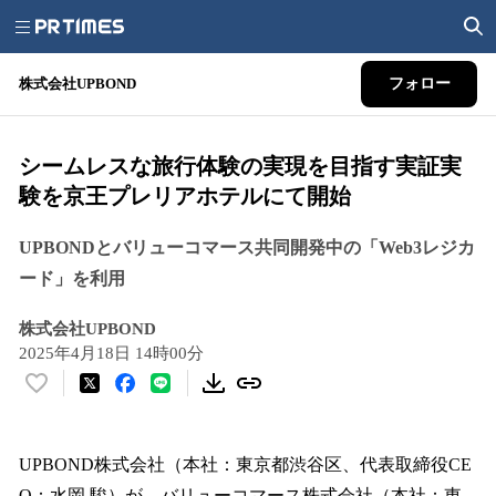
株式会社UPBOND
フォロー
シームレスな旅行体験の実現を目指す実証実
験を京王プレリアホテルにて開始
UPBONDとバリューコマース共同開発中の「Web3レジカ
ード」を利用
株式会社UPBOND
2025年4月18日 14時00分
い
い
ね
！
UPBOND株式会社（本社：東京都渋谷区、代表取締役CE
数
O：水岡 駿）が、バリューコマース株式会社（本社：東