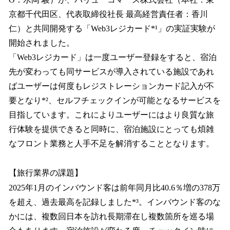
を
京都千代田区、代表取締役社長 最高経営責任者：香川
読
み
仁）と共同開発する「Web3レジカード*¹」の実証実験が
込
開始されました。
み
「Web3レジカード」は一度ユーザー登録をすると、宿泊
中
で
先が変わっても同サービスが導入されている施設であれ
す
ばユーザーは何度もレジストレーションカード記入が不
要となり*²、セルフチェックインが可能となるサービスを
目指しています。これによりユーザーにはより良質な旅
行体験を提供できると同時に、宿泊施設にとっても煩雑
なフロント業務と人手不足を解消することとなります。
【旅行業界の課題】
2025年1月のインバウンド客は前年同月比40.6％増の378万
を超え、過去最高を記録しました*³。インバウンド客のな
かには、複数回日本を訪れ長期滞在し複数箇所を巡る場