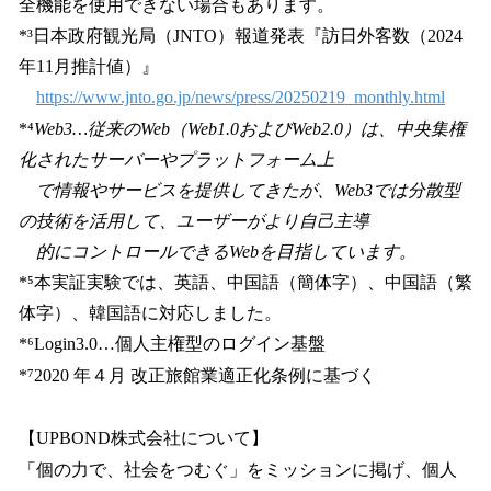
全機能を使用できない場合もあります。
*³日本政府観光局（JNTO）報道発表『訪日外客数（2024
年11月推計値）』
https://www.jnto.go.jp/news/press/20250219_monthly.html
*⁴
Web3…従来のWeb（Web1.0およびWeb2.0）は、中央集権
化されたサーバーやプラットフォーム上
で情報やサービスを提供してきたが、Web3では分散型
の技術を活用して、ユーザーがより自己主導
的にコントロールできるWebを目指しています。
*⁵本実証実験では、英語、中国語（簡体字）、中国語（繁
体字）、韓国語に対応しました。
*⁶Login3.0…個人主権型のログイン基盤
*⁷2020 年４月 改正旅館業適正化条例に基づく
【UPBOND株式会社について】
「個の力で、社会をつむぐ」をミッションに掲げ、個人