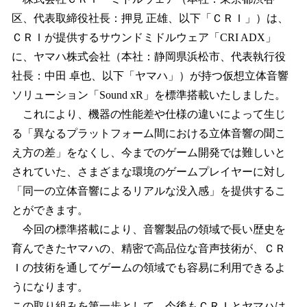
数
区、代表取締役社長：押見 正雄、以下「ＣＲＩ」）は、
を
ＣＲＩが提供するサウンドミドルウェア「CRI ADX」
読
み
に、ヤマハ株式会社（本社：静岡県浜松市、代表執行役
込
社長：中田 卓也、以下「ヤマハ」）が持つ仮想立体音響
み
ソリューション「Sound xR」を標準搭載いたしました。
中
で
これにより、機器の性能差や仕様の違いによって生じ
す
る「異なるプラットフォーム間における立体音響の聞こ
え方の差」をなくし、今までのゲーム開発では難しいと
されていた、さまざまな環境のゲームプレイヤーに対し
「同一の立体音響によるリアルな没入感」を提供するこ
とができます。
今回の標準搭載により、音響製品の領域で長い歴史を
育んできたヤマハの、精密で高品位な音声技術が、ＣＲ
Ｉの技術を通してゲームの領域でも容易に利用できるよ
うになります。
この取り組みを第一歩として、今後もＣＲＩとヤマハは