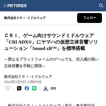
株式会社ＣＲＩ･ミドルウェア
フォロー
ＣＲＩ、ゲーム向けサウンドミドルウェア
「CRI ADX®」にヤマハの仮想立体音響ソリ
ューション「Sound xR™」を標準搭載
～異なるプラットフォームのゲームでも、没入感の高い
立体音響を手軽に実現～
株式会社ＣＲＩ･ミドルウェア
2024年2月9日 11時00分
い
い
ね
！
株式会社ＣＲＩ・ミドルウェア（本社：東京都渋谷