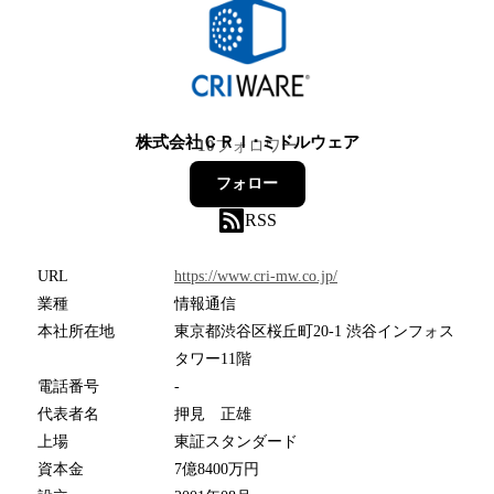
株式会社ＣＲＩ･ミドルウェア
10
フォロワー
フォロー
RSS
URL
https://www.cri-mw.co.jp/
業種
情報通信
本社所在地
東京都渋谷区桜丘町20-1 渋谷インフォス
タワー11階
電話番号
-
代表者名
押見 正雄
上場
東証スタンダード
資本金
7億8400万円