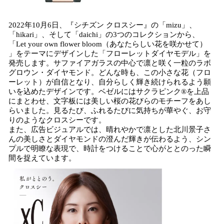
2022年10月6日、『シチズン クロスシー』の「mizu」、
「hikari」、そして「daichi」の3つのコレクションから、
「Let your own flower bloom（あなたらしい花を咲かせて）
」をテーマにデザインした「フローレットダイヤモデル」を
発売します。サファイアガラスの中心で凛と咲く一粒のラボ
グロウン・ダイヤモンド。どんな時も、この小さな花（フロ
ーレット）が自信となり、自分らしく輝き続けられるよう願
いを込めたデザインです。ベゼルにはサクラピンク®を上品
にまとわせ、文字板には美しい桜の花びらのモチーフをあし
らいました。見るたび、ふれるたびに気持ちが華やぐ、お守
りのようなクロスシーです。
また、広告ビジュアルでは、晴れやかで凛とした北川景子さ
んの美しさとダイヤモンドの澄んだ輝きが伝わるよう、シン
プルで明瞭な表現で、時計をつけることで心がととのった瞬
間を捉えています。