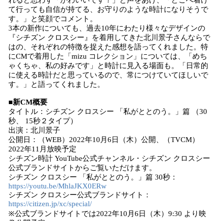
れると思わず「かわいいです！」と声をあげ、「どこへ着け
て行っても自信が持てる、お守りのような時計になりそうで
す。」と笑顔でコメント。
3本の新作についても、過去10年にわたり様々なデザインの
『シチズン クロスシー』を着用してきた北川景子さんならで
はの、それぞれの特徴を捉えた感想を語ってくれました。特
にCMで着用した「mizu コレクション」については、「めち
ゃくちゃ、私の好みです」と時計に見入る場面も。「日常的
に使える時計だと思っているので、常につけていてほしいで
す。」と語ってくれました。
■新CM概要
タイトル：シチズン クロスシー 「私がととのう。」篇 （30
秒、 15秒２タイプ）
出演：北川景子
公開日：（WEB）2022年10月6日（木）公開、（TVCM）
2022年11月放映予定
シチズン時計 YouTube公式チャンネル・シチズン クロスシー
公式ブランドサイトからご覧いただけます。
シチズン クロスシー 「私がととのう。」篇 30秒：
https://youtu.be/MhlaJKX0ERw
シチズン クロスシー公式ブランドサイト：
https://citizen.jp/xc/special/
※公式ブランドサイトでは2022年10月6日（木）9:30 より映