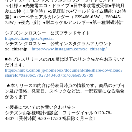
イントダイヤモンド⼊（ラボグロウン・ダイヤモンド）
＜仕様＞●光発電エコ・ドライブ ●日中米欧電波受信●平均月
差±15秒（非受信時）●5気圧防水●ワールドタイム機能（24時
差）●パーペチュアルカレンダー（ ES9466-65W 、ES9445-
73W）●夜光（針）●耐ニッケルアレルギー●第一種耐磁時計
シチズン クロスシー 公式ブランドサイト
https://citizen.jp/xc/special
シチズン クロスシー 公式インスタグラムアカウント
xc_citizenjp
https://www.instagram.com/xc_citizenjp/
■本プレスリリースのPDF版は以下のリンク先からお取りいた
だけます。
https://hmbx.canon.jp/homebox/document/file/share/download?
shareId=9aa8bc579273434687fc7c8e6e905789
★本リリースの内容は発表日時点の情報です。商品のデザイ
ン及び価格、発売日、スペックなどは、一部変更になる場合
があります
＜製品についてのお問い合わせ先＞
シチズンお客様時計相談室 フリーダイヤル 0120-78-
4807〔受付時間 9:30～17:30 祝日除く月～金〕