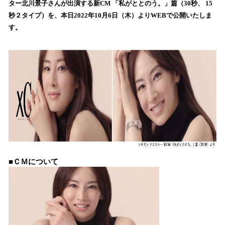
ター北川景子さんが出演する新CM 「私がととのう。」篇（30秒、 15
み
秒２タイプ）を、本日2022年10月6日（木）よりWEBで公開いたしま
込
す。
み
中
で
す
■ＣＭについて