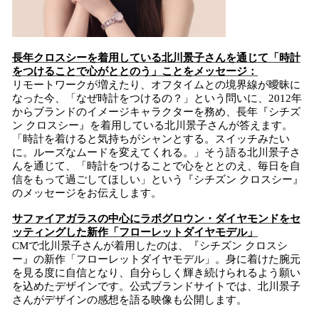
長年クロスシーを着用している北川景子さんを通じて「時計
をつけることで心がととのう」ことをメッセージ：
リモートワークが増えたり、オフタイムとの境界線が曖昧に
なった今、「なぜ時計をつけるの？」という問いに、2012年
からブランドのイメージキャラクターを務め、長年『シチズ
ン クロスシー』を着用している北川景子さんが答えます。
「時計を着けると気持ちがシャンとする。スイッチみたい
に。ルーズなムードを変えてくれる。」そう語る北川景子さ
んを通じて、「時計をつけることで心をととのえ、毎日を自
信をもって過ごしてほしい」という『シチズン クロスシー』
のメッセージをお伝えします。
サファイアガラスの中心にラボグロウン・ダイヤモンドをセ
ッティングした新作「フローレットダイヤモデル」
CMで北川景子さんが着用したのは、『シチズン クロスシ
ー』の新作「フローレットダイヤモデル」。身に着けた腕元
を見る度に自信となり、自分らしく輝き続けられるよう願い
を込めたデザインです。公式ブランドサイトでは、北川景子
さんがデザインの感想を語る映像も公開します。