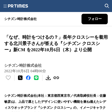
シチズン時計株式会社
フォロー
「なぜ、時計をつけるの？」長年クロスシーを着用
する北川景子さんが答える『シチズン クロスシ
ー』新CM を2022年10月6日（木）より公開
シチズン時計株式会社
2022年10月6日 04時00分
い
い
ね
！
シチズン時計株式会社(本社：東京都西東京市／代表取締役社長：佐藤
数
敏彦)は、上品で凛としたデザインに使いやすい機能を兼ね備えたレデ
を
ィスウオッチブランド『シチズン クロスシー』の、イメージキャラク
読