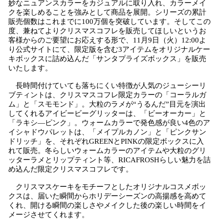
妙なニュアンスカラーをカジュアルに取り入れ、カラーメイ
クを楽しめることを強みとして商品を展開。シリーズの累計
販売個数はこれまでに100万個を突破しています。そしてこの
度、兼ねてよりクリスマスコフレを販売してほしいというお
客様からのご要望にお応えする形で、11月9日（火）12:00よ
り公式サイトにて、限定版を含む3アイテムをオリジナルケー
キボックスに詰め込んだ「サンタプライズボックス」を販売
いたします。
長時間付けていても落ちにくい特徴が人気のジューシーリ
ブティントは、クリスマスコフレ限定カラーの「コーラルガ
ム」と「スモモンド」。大粒のラメが“うるんだ”目元を演出
してくれるアイビービーグリッターは、「ビーオーカー」と
「ラキシ―ピンク」。ウォームカラーで発色感が良い4色のア
イシャドウパレットは、「メイプルカノン」と「ピンクサン
ドリッチ」を、それぞれGREENとPINKの限定ボックスに入
れて販売。冬らしいウォームカラーのアイテムや大粒のグリ
ッターラメとリップティント等、RICAFROSHらしい魅力を詰
め込んだ限定クリスマスコフレです。
クリスマスケーキをモチーフとしたオリジナルコスメボッ
クスは、届いた瞬間からホリデーシーズンの高揚感を高めて
くれ、開ける瞬間の楽しさやメイクした後の楽しい時間をイ
メージさせてくれます。