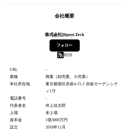
会社概要
株式会社Direct Tech
20
フォロワー
フォロー
RSS
URL
-
業種
商業（卸売業、小売業）
本社所在地
東京都港区赤坂4-15-1 赤坂ガーデンシテ
ィ17F
電話番号
-
代表者名
井上信太郎
上場
未上場
資本金
1億3000万円
設立
2018年11月