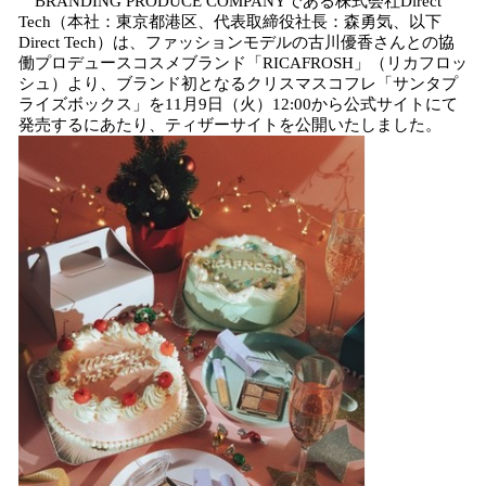
BRANDING PRODUCE COMPANYである株式会社Direct
！
Tech（本社：東京都港区、代表取締役社長：森勇気、以下
数
Direct Tech）は、ファッションモデルの古川優香さんとの協
を
働プロデュースコスメブランド「RICAFROSH」（リカフロッ
読
シュ）より、ブランド初となるクリスマスコフレ「サンタプ
み
ライズボックス」を11月9日（火）12:00から公式サイトにて
込
発売するにあたり、ティザーサイトを公開いたしました。
み
中
で
す