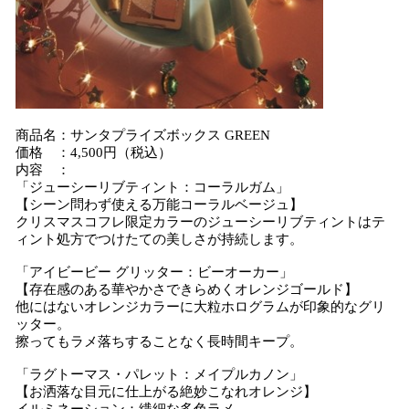
商品名：サンタプライズボックス GREEN
価格 ：4,500円（税込）
内容 ：
「ジューシーリブティント：コーラルガム」
【シーン問わず使える万能コーラルベージュ】
クリスマスコフレ限定カラーのジューシーリブティントはテ
ィント処方でつけたての美しさが持続します。
「アイビービー グリッター：ビーオーカー」
【存在感のある華やかさできらめくオレンジゴールド】
他にはないオレンジカラーに大粒ホログラムが印象的なグリ
ッター。
擦ってもラメ落ちすることなく長時間キープ。
「ラグトーマス・パレット：メイプルカノン」
【お洒落な目元に仕上がる絶妙こなれオレンジ】