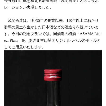
長野原町に蔵を構える老舗酒蔵「浅間酒造」とのコラボ
レーションが実現しました。
浅間酒造は、明治5年の創業以来、150年以上にわたり
群馬の風土を生かした日本酒などの酒造りを続けていま
す。今回の記念プランでは、同酒造の梅酒「ASAMA Liqu
eur Plum」を、あさま空山望オリジナルラベルのボトルと
してご用意いたします。