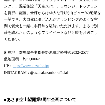
ング」、温浴施設「天空スパ」、ラウンジ、ドッグラン
を贅沢に配置。全棟からは雄大な”浅間山ビュー”の絶景を
一望でき、大自然に溶け込んだグランピングのような空
間で愛犬も一緒に非日常を堪能いただけます。まるで別
荘を訪れたかのようなプライベートなひと時をお過ごし
ください。
所在地：群馬県吾妻郡長野原町北軽井沢2032−2577
敷地面積：約62,000㎡
HP：
https://www.kuzanbo.jp/
INSTAGRAM：@asamakuzanbo_official
■あさま空山望開業5周年企画について