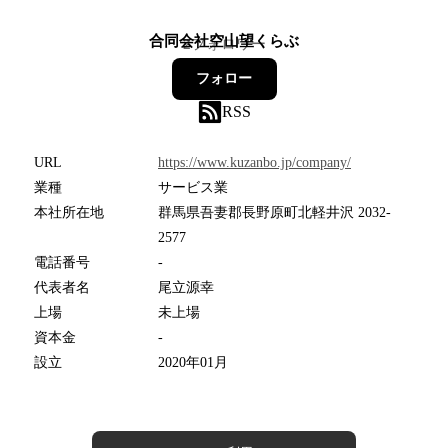
合同会社空山望くらぶ
2
フォロワー
フォロー
RSS
URL
https://www.kuzanbo.jp/company/
業種
サービス業
本社所在地
群馬県吾妻郡長野原町北軽井沢 2032-
2577
電話番号
-
代表者名
尾立源幸
上場
未上場
資本金
-
設立
2020年01月