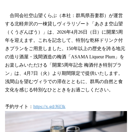
い
ね
！
合同会社空山望くらぶ（本社：群馬県吾妻郡）が運営
数
する北軽井沢の一棟貸しヴィラリゾート「あさま空山望
を
（くうざんぼう）」は、2026年4月26日（日）に開業5周
読
み
年を迎えます。これを記念して、特別な乾杯ドリンク付
込
きプランをご用意しました。150年以上の歴史を誇る地元
み
の造り酒屋・浅間酒造の梅酒「ASAMA Liqueur Plum」を
中
で
お楽しみいただける「開業5周年記念 梅酒付き特別プラ
す
ン」は、4月7日（火）より期間限定で提供いたします。
浅間山を望むヴィラでの滞在とともに、群馬の自然と食
文化を感じる特別なひとときをお過ごしください。
予約サイト：
https://x.gd/J6I3k