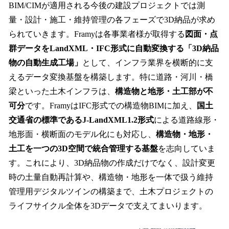
BIM/CIMが適用される今後の建設プロジェクトでは測
量・設計・施工・維持管理の各フェーズで3D納品が求め
られていきます。Framyは各事業者様が取得する
図面・点
群データをLandXML・IFC形式に自動変換する「3D納品
物の自動生成工場」
として、インフラ業界を横断的に支
えるデータ変換基盤を構築します。特に道路・河川・橋
梁といった土木インフラは、
構造物と地形・土工部が不
可分
です。FramyはIFC形式での構造物BIMに加え、
国土
交通省の標準であるJ-LandXML1.2形式
による道路線形・
地形面・横断面のモデル化にも対応し、
構造物・地形・
土工を一つの3D空間で統合管理する基盤
を志向していま
す。これにより、3D納品物の作成だけでなく、設計変更
時の土量自動再計算や、構造物・地形を一体で扱う維持
管理用デジタルツインの構築まで、土木プロジェクトの
ライフサイクル全体を3Dデータで支えてまいります。