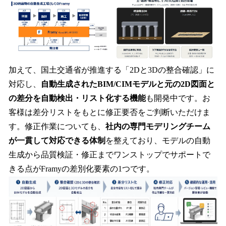
加えて、国土交通省が推進する「2Dと3Dの整合確認」に
対応し、
自動生成されたBIM/CIMモデルと元の2D図面と
の差分を自動検出・リスト化する機能
も開発中です。お
客様は差分リストをもとに修正要否をご判断いただけま
す。修正作業についても、
社内の専門モデリングチーム
が一貫して対応できる体制
を整えており、モデルの自動
生成から品質検証・修正までワンストップでサポートで
きる点がFramyの差別化要素の1つです。