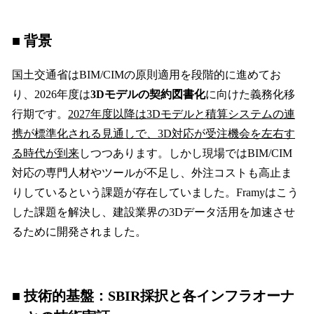
■ 背景
国土交通省はBIM/CIMの原則適用を段階的に進めてお
り、2026年度は
3Dモデルの契約図書化
に向けた義務化移
行期です。
2027年度以降は3Dモデルと積算システムの連
携が標準化される見通しで、3D対応が受注機会を左右す
る時代が到来
しつつあります。しかし現場ではBIM/CIM
対応の専門人材やツールが不足し、外注コストも高止ま
りしているという課題が存在していました。Framyはこう
した課題を解決し、建設業界の3Dデータ活用を加速させ
るために開発されました。
■ 技術的基盤：SBIR採択と各インフラオーナ