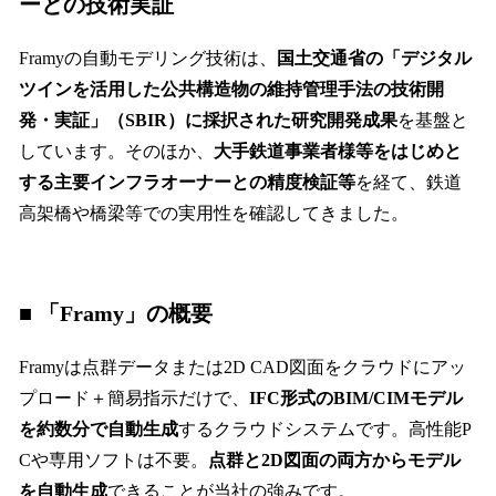
ーとの技術実証
Framyの自動モデリング技術は、
国土交通省の「デジタル
ツインを活用した公共構造物の維持管理手法の技術開
発・実証」（SBIR）に採択された研究開発成果
を基盤と
しています。そのほか、
大手鉄道事業者様等をはじめと
する主要インフラオーナーとの精度検証等
を経て、鉄道
高架橋や橋梁等での実用性を確認してきました。
■ 「Framy」の概要
Framyは点群データまたは2D CAD図面をクラウドにアッ
プロード＋簡易指示だけで、
IFC形式のBIM/CIMモデル
を約数分で自動生成
するクラウドシステムです。高性能P
Cや専用ソフトは不要。
点群と2D図面の両方からモデル
を自動生成
できることが当社の強みです。