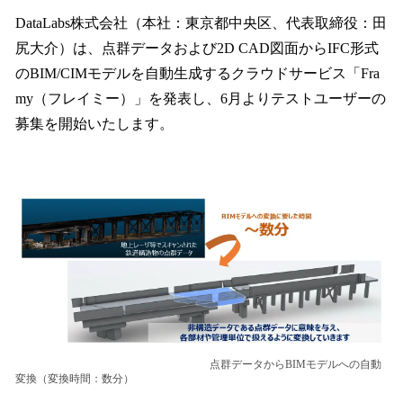
ね
！
DataLabs株式会社（本社：東京都中央区、代表取締役：田
数
尻大介）は、点群データおよび2D CAD図面からIFC形式
を
のBIM/CIMモデルを自動生成するクラウドサービス「Fra
読
み
my（フレイミー）」を発表し、6月よりテストユーザーの
込
募集を開始いたします。
み
中
で
す
点群データからBIMモデルへの自動
変換（変換時間：数分）