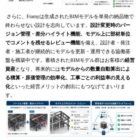
さらに、Framyは生成されたBIMモデルを単発の納品物で
終わらせない設計を志向しています。
設計変更時のバー
ジョン管理・差分ハイライト機能、モデル上に部材単位
でコメントを残せるレビュー機能
を備え、設計者・発注
者・施工者が継続的にモデルを更新・運用できる協働基
盤を構築中です。蓄積されたBIMモデル群はお客様の
経営
資産
となり、将来的には
モデルからの数量自動算出によ
る積算・原価管理の効率化、工事ごとの利益率の見える
化
といった経営メリットの創出にもつなげてまいりま
す。