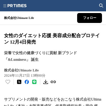
株式会社Ultimate Life
フォロー
女性のダイエット応援 美容成分配合プロテイ
ン 12月4日発売
栄養で女性の健康づくりに貢献 新ブランド
「&Luminess」 誕生
株式会社Ultimate Life
2024年11月27日 13時00分
い
い
ね
！
サプリメントの開発・販売などをおこなう株式会社Ultima
数
te Life（本社：大阪市東成区、代表取締役社長：田中 悠