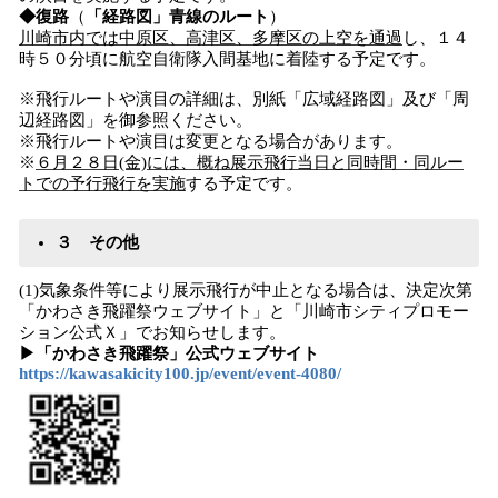
◆復路
（
「経路図」青線のルート
）
川崎市内では中原区、高津区、多摩区の上空を通過
し、１４
時５０分頃に航空自衛隊入間基地に着陸する予定です。
※飛行ルートや演目の詳細は、別紙「広域経路図」及び「周
辺経路図」を御参照ください。
※飛行ルートや演目は変更となる場合があります。
※
６月２８日(金)には、概ね展示飛行当日と同時間・同ルー
トでの予行飛行を実施
する予定です。
３ その他
(1)気象条件等により展示飛行が中止となる場合は、決定次第
「かわさき飛躍祭ウェブサイト」と「川崎市シティプロモー
ション公式Ｘ」でお知らせします。
▶「かわさき飛躍祭」公式ウェブサイト
https://kawasakicity100.jp/event/event-4080/