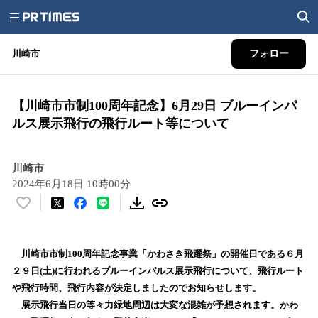
川崎市
フォロー
【川崎市市制100周年記念】6月29日 ブルーインパ
ルス展示飛行の飛行ルート等について
川崎市
2024年6月18日 10時00分
い
い
ね
！
川崎市市制100周年記念事業「かわさき飛躍祭」の開催日である６月
数
２９日(土)に行われるブルーインパルス展示飛行について、飛行ルート
を
や飛行時間、飛行内容が決定しましたのでお知らせします。
読
展示飛行当日の等々力緑地周辺は大変な混雑が予想されます。かわ
み