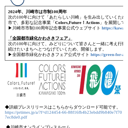
2024年、川崎市は市制100周年
次の100年に向けて「あたらしい川崎」を生み出していくた
市で、多彩な記念事業「
Colors,Future！Actions
」を展開して
▶川崎市市制100周年記念事業公式ウェブサイト
https://kawasa
「全国都市緑化かわさきフェア」
次の100年に向けて、みどりについて皆さんと一緒に考え行
続けたいまちへとつなげていくため、開催します。
▶全国都市緑化かわさきフェア公式サイト
https://green-for-al
◆詳細プレスリリースはこちらからダウンロード可能です。
https://prtimes.jp/a/?f=d124454-66-88f16fb4b23ebdd9b840e7f70
7ec8de0.pdf
◆川崎市オンラインプレスルーム