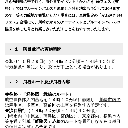
さき飛躍祭の中で行う、野外音楽イベント「かわさき100フェス（有
込
料）」ではブルーインパルスと連動した特別演出も予定しております
み
ので、等々力緑地で観覧いただく場合には、全席指定の「かわさき100
中
で
フェス」会場にて、川崎ゆかりのアーティストとブルーインパルスの
す
協演をゆったりとお楽しみいただくことをおすすめいたします。
１ 演目飛行の実施時間
令和６年６月２９日(土)１４時２０分頃～１４時４０分頃
※気象条件等により、飛行が中止となる場合があります。
２ 飛行ルート及び飛行内容
◆往路
（
「経路図」緑線のルート
）
航空自衛隊入間基地を１４時１０分頃に離陸し、
川崎市内で
は麻生区、多摩区、宮前区の上空を通過
する予定です。
◆演目飛行
（１４時２０分頃～１４時４０分頃）
川崎市内（中原区、高津区、宮前区）、東京都内、横浜市内
等を通る
別紙
「経路図」赤線のルート
を周回しながら６種目
の演目を実施する予定です。