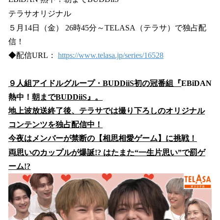
数
テラサオリジナル
を
５月14日（金） 26時45分～TELASA（テラサ）で独占配
読
み
信！
込
◆配信URL：
https://www.telasa.jp/series/16528
み
中
で
９人組アイドルグループ・BUDDiiS初の冠番組『
EBiDAN
す
熱中！
朝までBUDDiiS』。
地上波放送終了後、テラサでは撮り下ろしのオリジナル
コンテンツを独占配信中！
今夜はメンバーが禁断の【相思相愛ゲーム】に挑戦！
両思いのカップルが爆誕!? はたまた“一生片思い”で罰ゲ
ーム!?