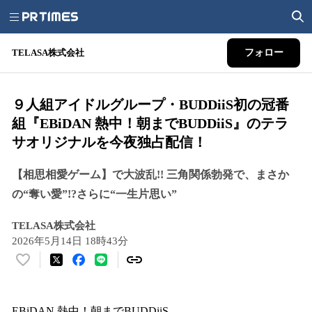
TELASA株式会社
フォロー
９人組アイドルグループ・BUDDiiS初の冠番
組『EBiDAN 熱中！朝までBUDDiiS』のテラ
サオリジナルを今夜独占配信！
【相思相愛ゲーム】で大波乱!! 三角関係勃発で、まさか
の“奪い愛”!?さらに“一生片思い”
TELASA株式会社
2026年5月14日 18時43分
い
い
ね
！
EBiDAN 熱中！朝までBUDDiiS