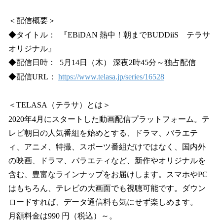
＜配信概要＞
◆タイトル： 『EBiDAN 熱中！朝までBUDDiiS テラサ
オリジナル』
◆配信日時： 5月14日（木） 深夜2時45分～独占配信
◆配信URL：
https://www.telasa.jp/series/16528
＜TELASA（テラサ）とは＞
2020年4月にスタートした動画配信プラットフォーム。テ
レビ朝日の人気番組を始めとする、ドラマ、バラエテ
ィ、アニメ、特撮、スポーツ番組だけではなく、国内外
の映画、ドラマ、バラエティなど、新作やオリジナルを
含む、豊富なラインナップをお届けします。スマホやPC
はもちろん、テレビの大画面でも視聴可能です。ダウン
ロードすれば、データ通信料も気にせず楽しめます。
月額料金は990 円（税込）～。