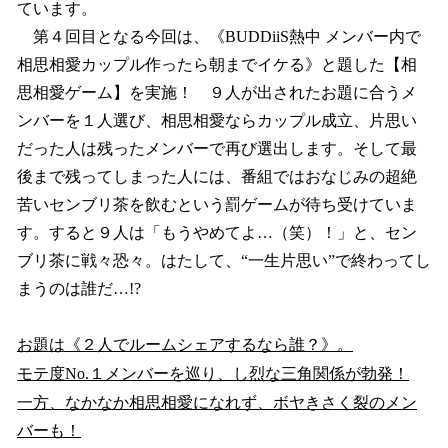
ています。
第４回目となる今回は、《BUDDiiS熱中 メンバー内で
相思相愛カップル作ったら朝までイケる》と題した【相
思相愛ゲーム】を実施！ ９人が出されたお題に合うメ
ンバーを１人選び、相思相愛ならカップル成立、片思い
だった人は残ったメンバーで再び選出します。そして最
後まで残ってしまった人には、番組ではおなじみの超絶
苦いセンブリ茶を飲むという罰ゲームが待ち受けていま
す。すると９人は「もうやめてよ…（笑）！」と、セン
ブリ茶に戦々恐々。はたして、“一生片思い”で終わってし
まうのは誰だ…!?
お題は《２人でルームシェアするなら誰？》。
モテ度No.１メンバーを巡り、し烈な三角関係が勃発！
一方、なかなか相思相愛になれず、ボヤきさく裂のメン
バーも！