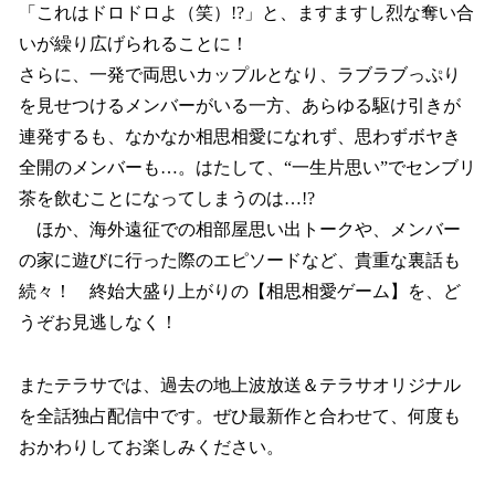
「これはドロドロよ（笑）!?」と、ますますし烈な奪い合
いが繰り広げられることに！
さらに、一発で両思いカップルとなり、ラブラブっぷり
を見せつけるメンバーがいる一方、あらゆる駆け引きが
連発するも、なかなか相思相愛になれず、思わずボヤき
全開のメンバーも…。はたして、“一生片思い”でセンブリ
茶を飲むことになってしまうのは…!?
ほか、海外遠征での相部屋思い出トークや、メンバー
の家に遊びに行った際のエピソードなど、貴重な裏話も
続々！ 終始大盛り上がりの【相思相愛ゲーム】を、ど
うぞお見逃しなく！
またテラサでは、過去の地上波放送＆テラサオリジナル
を全話独占配信中です。ぜひ最新作と合わせて、何度も
おかわりしてお楽しみください。