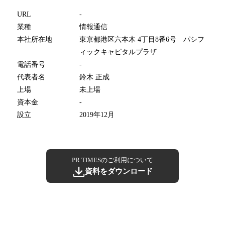
URL
-
業種
情報通信
本社所在地
東京都港区六本木 4丁目8番6号 パシフ
ィックキャピタルプラザ
電話番号
-
代表者名
鈴木 正成
上場
未上場
資本金
-
設立
2019年12月
PR TIMESのご利用について
資料をダウンロード