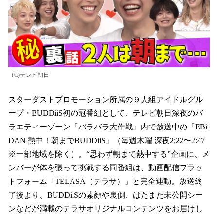
（C)テレビ朝日
スターダストプロモーション所属の９人組アイドルグル
ープ・BUDDiiS初の冠番組として、テレビ朝日深夜のバ
ラエティーゾーン『バラバラ大作戦』内で放送中の『EBi
DAN 熱中！朝までBUDDiiS』（毎週木曜 深夜2:22〜2:47
※一部地域を除く）。“思わず朝まで熱中する”企画に、メ
ンバーが体を張って挑戦する同番組は、動画配信プラッ
トフォーム「TELASA（テラサ）」と完全連動。放送終
了後より、BUDDiiSの素顔や裏側、はたまた未公開シー
ンなどが満載のテラサオリジナルコンテンツをお届けし