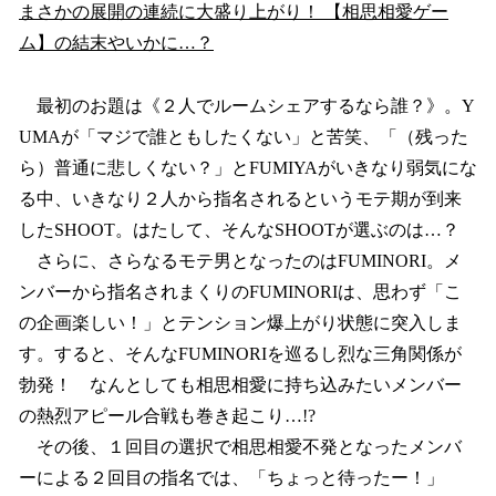
まさかの展開の連続に大盛り上がり！ 【相思相愛ゲー
ム】の結末やいかに…？
最初のお題は《２人でルームシェアするなら誰？》。Y
UMAが「マジで誰ともしたくない」と苦笑、「（残った
ら）普通に悲しくない？」とFUMIYAがいきなり弱気にな
る中、いきなり２人から指名されるというモテ期が到来
したSHOOT。はたして、そんなSHOOTが選ぶのは…？
さらに、さらなるモテ男となったのはFUMINORI。メ
ンバーから指名されまくりのFUMINORIは、思わず「こ
の企画楽しい！」とテンション爆上がり状態に突入しま
す。すると、そんなFUMINORIを巡るし烈な三角関係が
勃発！ なんとしても相思相愛に持ち込みたいメンバー
の熱烈アピール合戦も巻き起こり…!?
その後、１回目の選択で相思相愛不発となったメンバ
ーによる２回目の指名では、「ちょっと待ったー！」