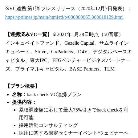
※VC連携 第1弾 プレスリリース（2020年12月7日発表）：
https://prtimes.jp/main/html/rd/p/000000065.000018129.html
【連携済みVC一覧
】※2021年1月28日時点（50音順）
インキュベイトファンド、Gazelle Capital、サムライイン
キュベート、Strive、GxPartners、D4V、デジタルベースキ
ャピタル、東大IPC、FFGベンチャービジネスパートナー
ズ、プライマルキャピタル、BASE Partners、TLM
【プラン概要】
名称：
back check VC連携プラン
提供内容：
累積調達額に応じて最大75%引きでback checkを利
用可能
採用活動コンサルティング
採用に関する限定セミナーイベント/ウェビナーへ