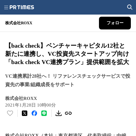
株式会社ROXX
フォロー
【back check】ベンチャーキャピタル12社と
新たに連携し、VC投資先スタートアップ向け
「back check VC連携プラン」提供範囲を拡大
VC連携累計28社へ！ リファレンスチェックサービスで投
資先の事業/組織成長をサポート
株式会社ROXX
2021年1月28日 10時00分
い
い
ね
！
株式会社ROXX（本社：東京都港区、代表取締役：中嶋