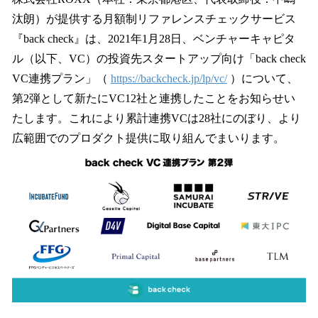
数
汰朗）が提供する月額制リファレンスチェックサービス
を
『back check』は、2021年1月28日、ベンチャーキャピタ
読
み
ル（以下、VC）の投資先スタートアップ向け「back check
込
VC連携プラン」（
https://backcheck.jp/lp/vc/
）について、
み
第2弾として新たにVC12社と連携したことをお知らせい
中
で
たします。これにより累計連携VCは28社にのぼり、より
す
広範囲でのプロダクト提供に取り組んでまいります。