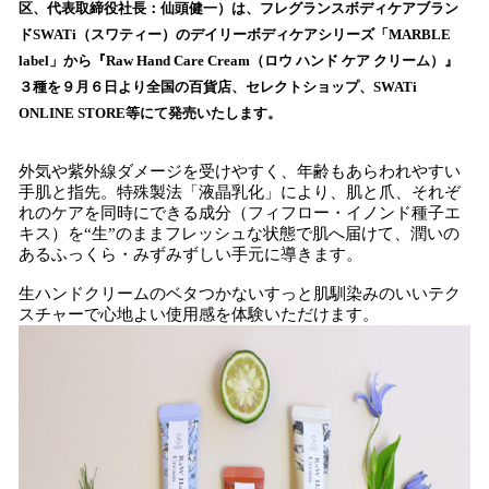
を
区、代表取締役社長：仙頭健一）は、フレグランスボディケアブラン
読
ドSWATi（スワティー）のデイリーボディケアシリーズ「MARBLE
み
label」から『Raw Hand Care Cream（ロウ ハンド ケア クリーム）』
込
３種を９月６日より全国の百貨店、セレクトショップ、SWATi
み
ONLINE STORE等にて発売いたします。
中
で
す
外気や紫外線ダメージを受けやすく、年齢もあらわれやすい
手肌と指先。特殊製法「液晶乳化」により、肌と爪、それぞ
れのケアを同時にできる成分（フィフロー・イノンド種子エ
キス）を“生”のままフレッシュな状態で肌へ届けて、潤いの
あるふっくら・みずみずしい手元に導きます。
生ハンドクリームのベタつかないすっと肌馴染みのいいテク
スチャーで心地よい使用感を体験いただけます。