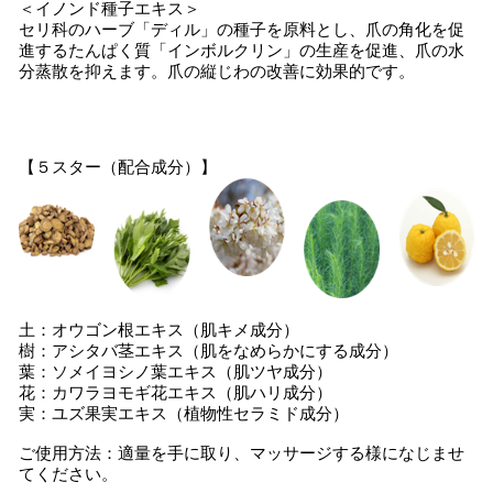
＜イノンド種子エキス＞
セリ科のハーブ「ディル」の種子を原料とし、爪の角化を促
進するたんぱく質「インボルクリン」の生産を促進、爪の水
分蒸散を抑えます。爪の縦じわの改善に効果的です。
【５スター（配合成分）】
土：オウゴン根エキス（肌キメ成分）
樹：アシタバ茎エキス（肌をなめらかにする成分）
葉：ソメイヨシノ葉エキス（肌ツヤ成分）
花：カワラヨモギ花エキス（肌ハリ成分）
実：ユズ果実エキス（植物性セラミド成分）
ご使用方法：適量を手に取り、マッサージする様になじませ
てください。