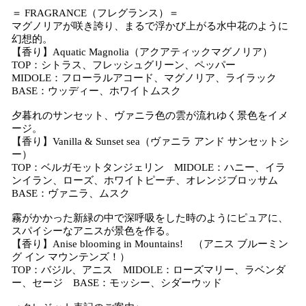
＝ FRAGRANCE（フレグランス）＝
マグノリアが咲き誇り、まるで浮かび上がる水中花のように
幻想的。
【香り】Aquatic Magnolia（アクアティックマグノリア）
TOP：シトラス、フレッシュグリーン、ペッパー
MIDOLE：フローラルアコード、マグノリア、ライラック
BASE：ウッディー、ホワイトムスク
夕暮れのサンセット、ヴァニラ色の雲が流れゆく景色をイメ
ージ。
【香り】Vanilla & Sunset sea（ヴァニラ アンド サンセットシ
ー）
TOP：ベルガモットタンジェリン MIDOLE：ハニー、イラ
ンイラン、ローズ、ホワイトピーチ、オレンジブロッサム
BASE：ヴァニラ、ムスク
霧がかかった新緑の中で深呼吸をした時のようにピュアに、
スパイシーなアニスが景色を作る。
【香り】Anise blooming in Mountains! （アニス ブルーミン
グ イン マウンテンズ！）
TOP：バジル、アニス MIDOLE：ローズマリー、ラベンダ
ー、セージ BASE：モッシー、シダーウッド