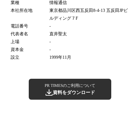
業種
情報通信
本社所在地
東京都品川区西五反田8-4-13 五反田JPビ
ルディング７F
電話番号
-
代表者名
直井聖太
上場
-
資本金
-
設立
1999年11月
PR TIMESのご利用について
資料をダウンロード