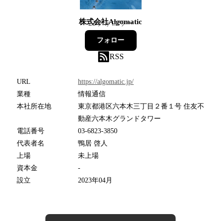
株式会社Algomatic
23
フォロワー
フォロー
RSS
URL
https://algomatic.jp/
業種
情報通信
本社所在地
東京都港区六本木三丁目２番１号 住友不
動産六本木グランドタワー
電話番号
03-6823-3850
代表者名
鴨居 啓人
上場
未上場
資本金
-
設立
2023年04月