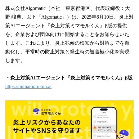
ね
！
株式会社Algomatic（本社：東京都港区、代表取締役：大
数
野 峻典、以下「Algomatic」）は、2025年6月10日、炎上対
を
策AIエージェント『炎上対策ミマモルくん』β版の提供
読
み
を、企業および団体向けに開始することをお知らせいた
込
します。これにより、炎上兆候の検知から対策までを自
み
動化し、平常時の防止対策と発生時の被害極小化を実現
中
で
します。
す
・炎上対策AIエージェント『炎上対策ミマモルくん』β版
https://mimamorukun.ai