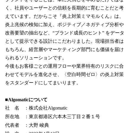
く、社員やユーザーとの信頼を長期的に育むことだと考
えています。だからこそ『炎上対策ミマモルくん』は、
炎上兆候の検知に加え、ポジティブ／ネガティブ分析や
改善要望の抽出など、“ブランド成長のヒント” をデータ
として提示できる設計にこだわりました。現場担当者は
もちろん、経営層やマーケティング部門にも価値を届け
られるソリューションです。
今後もお客様ごとの運用フローや業界特有のリスクに合
わせてモデルを進化させ、〈空白時間ゼロ〉の炎上対策
をスタンダードにしてまいります。
■Algomaticについて
社 名 ：株式会社Algomatic
所在地 ：東京都港区六本木三丁目２番１号
代表者 ：大野 峻典