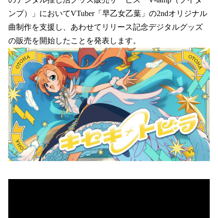
込
ンプ）」においてVTuber「早乙女乙葉」の2ndオリジナル
み
曲制作を支援し、あわせてリリース記念デジタルグッズ
中
で
の販売を開始したことを発表します。
す