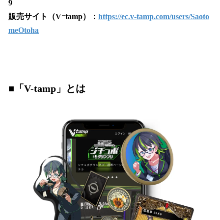
9
販売サイト（Vｰtamp）：
https://ec.v-tamp.com/users/Saoto
meOtoha
■「V-tamp」とは