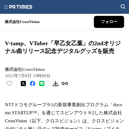
株式会社CrossVision
フォロー
V-tamp、VTuber「早乙女乙葉」の2ndオリジ
ナル曲リリース記念デジタルグッズを販売
株式会社CrossVision
2025年7月8日 10時00分
い
い
ね
！
NTTドコモグループ※1の新規事業創出プログラム「doco
数
mo STARTUP™」を通じてスピンアウト※2した株式会社
を
CrossVision（以下、クロスビジョン）は、クロスビジョン
読
み
のデジタル推し活グッズ販売サービス「V-tamp（ブイタ